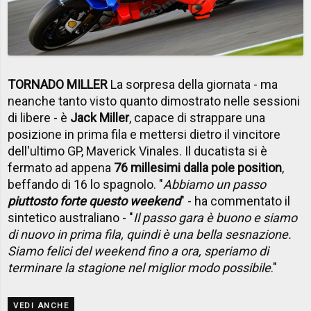
TORNADO MILLER
La sorpresa della giornata - ma
neanche tanto visto quanto dimostrato nelle sessioni
di libere - è
Jack Miller
, capace di strappare una
posizione in prima fila e mettersi dietro il vincitore
dell'ultimo GP, Maverick Vinales. Il ducatista si è
fermato ad appena
76 millesimi dalla pole position
,
beffando di 16 lo spagnolo. "
Abbiamo un passo
piuttosto forte questo weekend
" - ha commentato il
sintetico australiano - "
Il passo gara è buono e siamo
di nuovo in prima fila, quindi è una bella sesnazione.
Siamo felici del weekend fino a ora, speriamo di
terminare la stagione nel miglior modo possibile
."
VEDI ANCHE