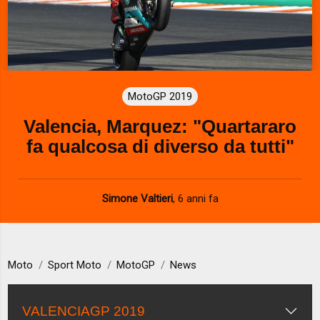
MotoGP 2019
Valencia, Marquez: "Quartararo
fa qualcosa di diverso da tutti"
Simone Valtieri
,
6 anni fa
Moto
Sport Moto
MotoGP
News
VALENCIAGP 2019