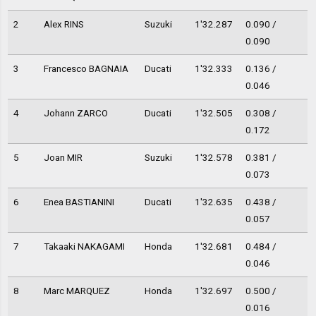
2
Alex RINS
Suzuki
1'32.287
0.090 /
0.090
3
Francesco BAGNAIA
Ducati
1'32.333
0.136 /
0.046
4
Johann ZARCO
Ducati
1'32.505
0.308 /
0.172
5
Joan MIR
Suzuki
1'32.578
0.381 /
0.073
6
Enea BASTIANINI
Ducati
1'32.635
0.438 /
0.057
7
Takaaki NAKAGAMI
Honda
1'32.681
0.484 /
0.046
8
Marc MARQUEZ
Honda
1'32.697
0.500 /
0.016