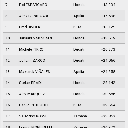
7
Pol ESPARGARO
Honda
+13.234
8
Aleix ESPARGARO
Aprilia
+15.698
9
Brad BINDER
KTM
+16.129
10
Takaaki NAKAGAMI
Honda
+18.519
11
Michele PIRRO
Ducati
+20.373
12
Johann ZARCO
Ducati
+21.066
13
Maverick VIÑALES
Aprilia
+21.258
14
Stefan BRADL
Honda
+28.142
15
Alex MARQUEZ
Honda
+30.686
16
Danilo PETRUCCI
KTM
+32.654
17
Valentino ROSSI
Yamaha
+33.853
18
Franco MORBIDELLI
Yamaha
+36.272