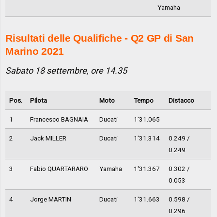
Yamaha
Risultati delle Qualifiche - Q2 GP di San
Marino 2021
Sabato 18 settembre, ore 14.35
Pos.
Pilota
Moto
Tempo
Distacco
1
Francesco BAGNAIA
Ducati
1'31.065
2
Jack MILLER
Ducati
1'31.314
0.249 /
0.249
3
Fabio QUARTARARO
Yamaha
1'31.367
0.302 /
0.053
4
Jorge MARTIN
Ducati
1'31.663
0.598 /
0.296