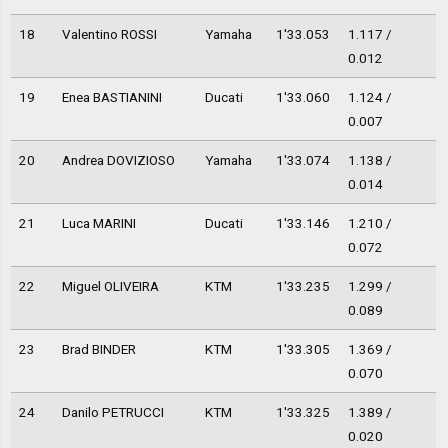
18
Valentino ROSSI
Yamaha
1'33.053
1.117 /
0.012
19
Enea BASTIANINI
Ducati
1'33.060
1.124 /
0.007
20
Andrea DOVIZIOSO
Yamaha
1'33.074
1.138 /
0.014
21
Luca MARINI
Ducati
1'33.146
1.210 /
0.072
22
Miguel OLIVEIRA
KTM
1'33.235
1.299 /
0.089
23
Brad BINDER
KTM
1'33.305
1.369 /
0.070
24
Danilo PETRUCCI
KTM
1'33.325
1.389 /
0.020