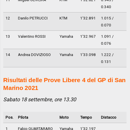
0.340
12
Danilo PETRUCCI
KTM
1'32.891
1.015 /
0.070
13
Valentino ROSSI
Yamaha
1'32.967
1.091 /
0.076
14
Andrea DOVIZIOSO
Yamaha
1'33.098
1.222 /
0.131
Risultati delle Prove Libere 4 del GP di San
Marino 2021
Sabato 18 settembre, ore 13.30
Pos.
Pilota
Moto
Tempo
Distacco
1
Fabio QUARTARARO
Yamaha
1'32.197