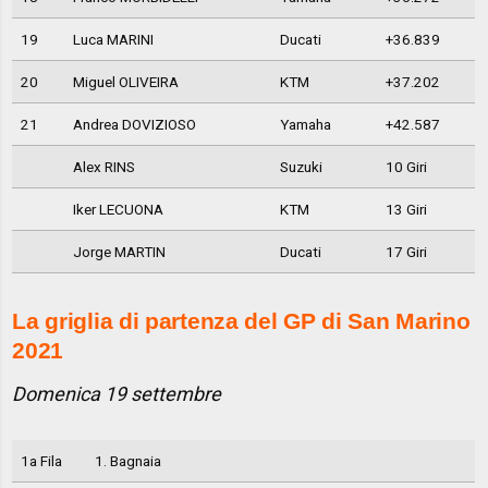
19
Luca MARINI
Ducati
+36.839
20
Miguel OLIVEIRA
KTM
+37.202
21
Andrea DOVIZIOSO
Yamaha
+42.587
Alex RINS
Suzuki
10 Giri
Iker LECUONA
KTM
13 Giri
Jorge MARTIN
Ducati
17 Giri
La griglia di partenza del GP di San Marino
2021
Domenica 19 settembre
1a Fila
1. Bagnaia