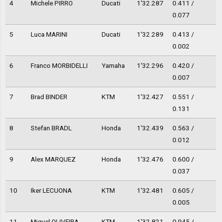
4
Michele PIRRO
Ducati
1'32.287
0.411 /
0.077
5
Luca MARINI
Ducati
1'32.289
0.413 /
0.002
6
Franco MORBIDELLI
Yamaha
1'32.296
0.420 /
0.007
7
Brad BINDER
KTM
1'32.427
0.551 /
0.131
8
Stefan BRADL
Honda
1'32.439
0.563 /
0.012
9
Alex MARQUEZ
Honda
1'32.476
0.600 /
0.037
10
Iker LECUONA
KTM
1'32.481
0.605 /
0.005
11
Miguel OLIVEIRA
KTM
1'32.821
0.945 /