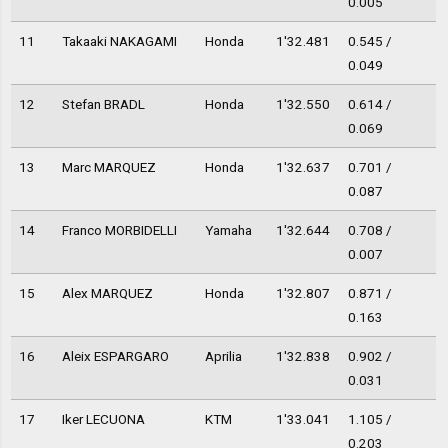
0.005
11
Takaaki NAKAGAMI
Honda
1'32.481
0.545 /
0.049
12
Stefan BRADL
Honda
1'32.550
0.614 /
0.069
13
Marc MARQUEZ
Honda
1'32.637
0.701 /
0.087
14
Franco MORBIDELLI
Yamaha
1'32.644
0.708 /
0.007
15
Alex MARQUEZ
Honda
1'32.807
0.871 /
0.163
16
Aleix ESPARGARO
Aprilia
1'32.838
0.902 /
0.031
17
Iker LECUONA
KTM
1'33.041
1.105 /
0.203