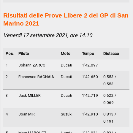
Risultati delle Prove Libere 2 del GP di San
Marino 2021
Venerdì 17 settembre 2021, ore 14.10
Pos.
Pilota
Moto
Tempo
Distacco
1
Johann ZARCO
Ducati
1'42.097
2
Francesco BAGNAIA
Ducati
1'42.650
0.553 /
0.553
3
Jack MILLER
Ducati
1'42.719
0.622 /
0.069
4
Joan MIR
Suzuki
1'42.910
0.813 /
0.191
5
Marc MARQUEZ
Honda
1'42.921
0.824 /