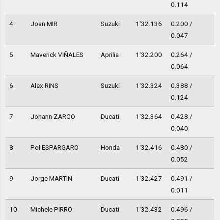
0.114
4
Joan MIR
Suzuki
1'32.136
0.200 /
0.047
5
Maverick VIÑALES
Aprilia
1'32.200
0.264 /
0.064
6
Alex RINS
Suzuki
1'32.324
0.388 /
0.124
7
Johann ZARCO
Ducati
1'32.364
0.428 /
0.040
8
Pol ESPARGARO
Honda
1'32.416
0.480 /
0.052
9
Jorge MARTIN
Ducati
1'32.427
0.491 /
0.011
10
Michele PIRRO
Ducati
1'32.432
0.496 /