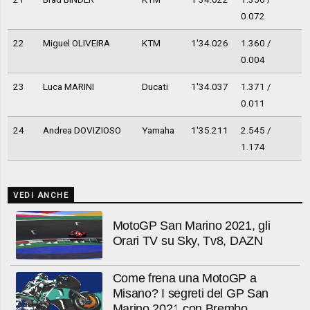
0.072
22
Miguel OLIVEIRA
KTM
1'34.026
1.360 /
0.004
23
Luca MARINI
Ducati
1'34.037
1.371 /
0.011
24
Andrea DOVIZIOSO
Yamaha
1'35.211
2.545 /
1.174
VEDI ANCHE
MotoGP San Marino 2021, gli
Orari TV su Sky, Tv8, DAZN
Come frena una MotoGP a
Misano? I segreti del GP San
Marino 2021 con Brembo