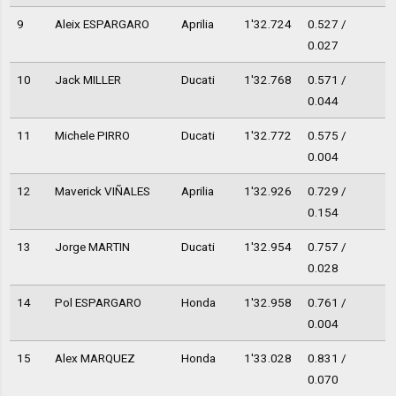
9
Aleix ESPARGARO
Aprilia
1'32.724
0.527 /
0.027
10
Jack MILLER
Ducati
1'32.768
0.571 /
0.044
11
Michele PIRRO
Ducati
1'32.772
0.575 /
0.004
12
Maverick VIÑALES
Aprilia
1'32.926
0.729 /
0.154
13
Jorge MARTIN
Ducati
1'32.954
0.757 /
0.028
14
Pol ESPARGARO
Honda
1'32.958
0.761 /
0.004
15
Alex MARQUEZ
Honda
1'33.028
0.831 /
0.070