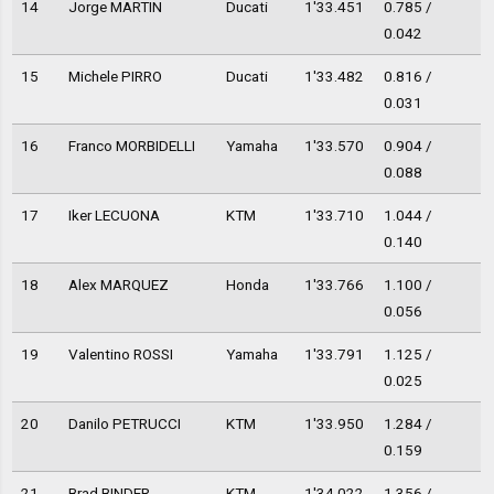
14
Jorge MARTIN
Ducati
1'33.451
0.785 /
0.042
15
Michele PIRRO
Ducati
1'33.482
0.816 /
0.031
16
Franco MORBIDELLI
Yamaha
1'33.570
0.904 /
0.088
17
Iker LECUONA
KTM
1'33.710
1.044 /
0.140
18
Alex MARQUEZ
Honda
1'33.766
1.100 /
0.056
19
Valentino ROSSI
Yamaha
1'33.791
1.125 /
0.025
20
Danilo PETRUCCI
KTM
1'33.950
1.284 /
0.159
21
Brad BINDER
KTM
1'34.022
1.356 /