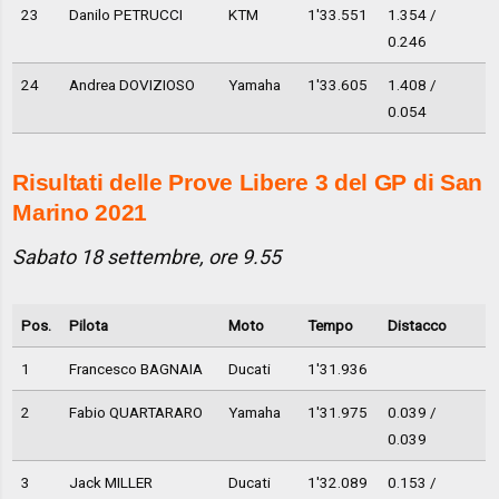
23
Danilo PETRUCCI
KTM
1'33.551
1.354 /
0.246
24
Andrea DOVIZIOSO
Yamaha
1'33.605
1.408 /
0.054
Risultati delle Prove Libere 3 del GP di San
Marino 2021
Sabato 18 settembre, ore 9.55
Pos.
Pilota
Moto
Tempo
Distacco
1
Francesco BAGNAIA
Ducati
1'31.936
2
Fabio QUARTARARO
Yamaha
1'31.975
0.039 /
0.039
3
Jack MILLER
Ducati
1'32.089
0.153 /