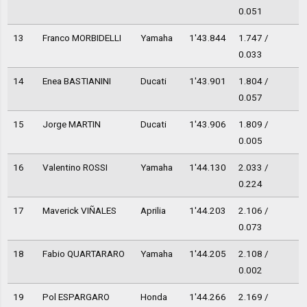
0.051
13
Franco MORBIDELLI
Yamaha
1'43.844
1.747 /
0.033
14
Enea BASTIANINI
Ducati
1'43.901
1.804 /
0.057
15
Jorge MARTIN
Ducati
1'43.906
1.809 /
0.005
16
Valentino ROSSI
Yamaha
1'44.130
2.033 /
0.224
17
Maverick VIÑALES
Aprilia
1'44.203
2.106 /
0.073
18
Fabio QUARTARARO
Yamaha
1'44.205
2.108 /
0.002
19
Pol ESPARGARO
Honda
1'44.266
2.169 /