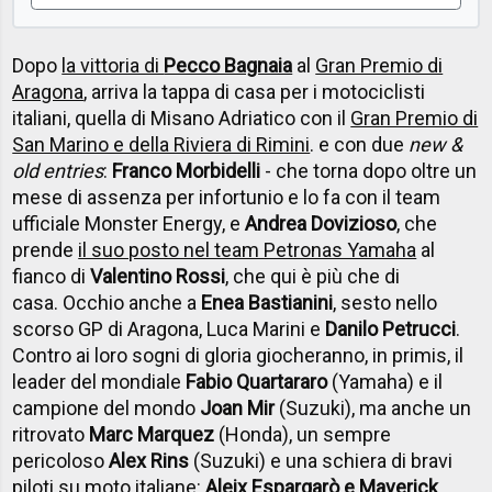
Dopo
la vittoria di
Pecco Bagnaia
al
Gran Premio di
Aragona
, arriva la tappa di casa per i motociclisti
italiani, quella di Misano Adriatico con il
Gran Premio di
San Marino e della Riviera di Rimini
. e con due
new &
old entries
:
Franco Morbidelli
- che torna dopo oltre un
mese di assenza per infortunio e lo fa con il team
ufficiale Monster Energy, e
Andrea Dovizioso
, che
prende
il suo posto nel team Petronas Yamaha
al
fianco di
Valentino Rossi
, che qui è più che di
casa. Occhio anche a
Enea Bastianini
, sesto nello
scorso GP di Aragona, Luca Marini e
Danilo Petrucci
.
Contro ai loro sogni di gloria giocheranno, in primis, il
leader del mondiale
Fabio Quartararo
(Yamaha) e il
campione del mondo
Joan Mir
(Suzuki), ma anche un
ritrovato
Marc Marquez
(Honda), un sempre
pericoloso
Alex Rins
(Suzuki) e una schiera di bravi
piloti su moto italiane:
Aleix Espargarò e Maverick