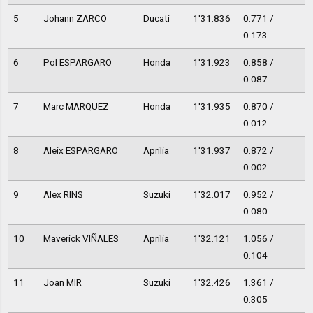
5
Johann ZARCO
Ducati
1'31.836
0.771 /
0.173
6
Pol ESPARGARO
Honda
1'31.923
0.858 /
0.087
7
Marc MARQUEZ
Honda
1'31.935
0.870 /
0.012
8
Aleix ESPARGARO
Aprilia
1'31.937
0.872 /
0.002
9
Alex RINS
Suzuki
1'32.017
0.952 /
0.080
10
Maverick VIÑALES
Aprilia
1'32.121
1.056 /
0.104
11
Joan MIR
Suzuki
1'32.426
1.361 /
0.305