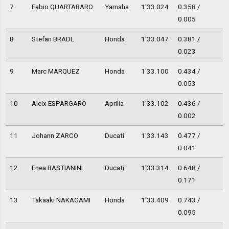
7
Fabio QUARTARARO
Yamaha
1'33.024
0.358 /
0.005
8
Stefan BRADL
Honda
1'33.047
0.381 /
0.023
9
Marc MARQUEZ
Honda
1'33.100
0.434 /
0.053
10
Aleix ESPARGARO
Aprilia
1'33.102
0.436 /
0.002
11
Johann ZARCO
Ducati
1'33.143
0.477 /
0.041
12
Enea BASTIANINI
Ducati
1'33.314
0.648 /
0.171
13
Takaaki NAKAGAMI
Honda
1'33.409
0.743 /
0.095