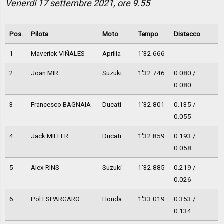
Venerdì 17 settembre 2021, ore 9.55
Pos.
Pilota
Moto
Tempo
Distacco
1
Maverick VIÑALES
Aprilia
1'32.666
2
Joan MIR
Suzuki
1'32.746
0.080 /
0.080
3
Francesco BAGNAIA
Ducati
1'32.801
0.135 /
0.055
4
Jack MILLER
Ducati
1'32.859
0.193 /
0.058
5
Alex RINS
Suzuki
1'32.885
0.219 /
0.026
6
Pol ESPARGARO
Honda
1'33.019
0.353 /
0.134