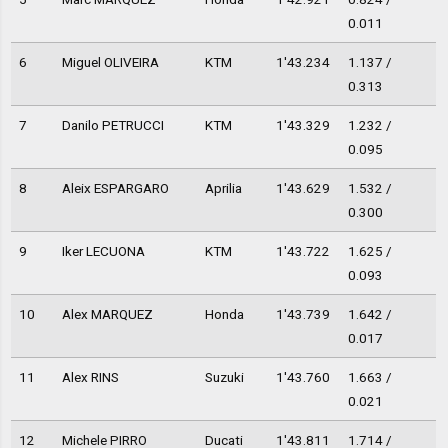
0.011
6
Miguel OLIVEIRA
KTM
1'43.234
1.137 /
0.313
7
Danilo PETRUCCI
KTM
1'43.329
1.232 /
0.095
8
Aleix ESPARGARO
Aprilia
1'43.629
1.532 /
0.300
9
Iker LECUONA
KTM
1'43.722
1.625 /
0.093
10
Alex MARQUEZ
Honda
1'43.739
1.642 /
0.017
11
Alex RINS
Suzuki
1'43.760
1.663 /
0.021
12
Michele PIRRO
Ducati
1'43.811
1.714 /