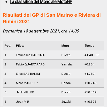
La classifica del Mondiale MotoGP
Risultati del GP di San Marino e Riviera di
Rimini 2021
Domenica 19 settembre 2021, ore 14.00
Pos.
Pilota
Moto
Tempo
1
Francesco BAGNAIA
Ducati
41'48.305
2
Fabio QUARTARARO
Yamaha
+0.364
3
Enea BASTIANINI
Ducati
+4.789
4
Marc MARQUEZ
Honda
+10.245
5
Jack MILLER
Ducati
+10.469
6
Joan MIR
Suzuki
+10.325