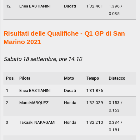
12
Enea BASTIANINI
Ducati
1'32.461
1.396 /
0.035
Risultati delle Qualifiche - Q1 GP di San
Marino 2021
Sabato 18 settembre, ore 14.10
Pos.
Pilota
Moto
Tempo
Distacco
1
Enea BASTIANINI
Ducati
1'31.876
2
Marc MARQUEZ
Honda
1'32.029
0.153 /
0.153
3
Takaaki NAKAGAMI
Honda
1'32.210
0.334 /
0.181