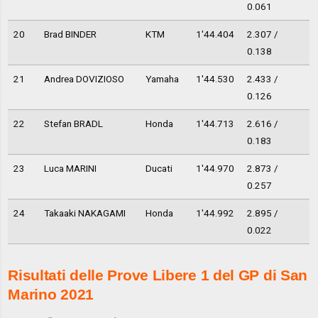
0.061
20
Brad BINDER
KTM
1'44.404
2.307 /
0.138
21
Andrea DOVIZIOSO
Yamaha
1'44.530
2.433 /
0.126
22
Stefan BRADL
Honda
1'44.713
2.616 /
0.183
23
Luca MARINI
Ducati
1'44.970
2.873 /
0.257
24
Takaaki NAKAGAMI
Honda
1'44.992
2.895 /
0.022
Risultati delle Prove Libere 1 del GP di San
Marino 2021