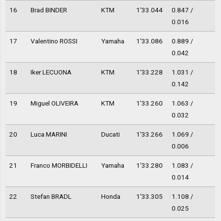
16
Brad BINDER
KTM
1'33.044
0.847 /
0.016
17
Valentino ROSSI
Yamaha
1'33.086
0.889 /
0.042
18
Iker LECUONA
KTM
1'33.228
1.031 /
0.142
19
Miguel OLIVEIRA
KTM
1'33.260
1.063 /
0.032
20
Luca MARINI
Ducati
1'33.266
1.069 /
0.006
21
Franco MORBIDELLI
Yamaha
1'33.280
1.083 /
0.014
22
Stefan BRADL
Honda
1'33.305
1.108 /
0.025