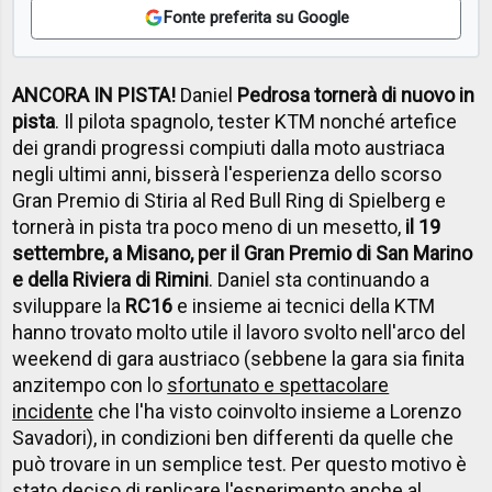
Fonte preferita su Google
ANCORA IN PISTA!
Daniel
Pedrosa tornerà di nuovo in
pista
. Il pilota spagnolo, tester KTM nonché artefice
dei grandi progressi compiuti dalla moto austriaca
negli ultimi anni, bisserà l'esperienza dello scorso
Gran Premio di Stiria al Red Bull Ring di Spielberg e
tornerà in pista tra poco meno di un mesetto,
il 19
settembre, a Misano, per il Gran Premio di San Marino
e della Riviera di Rimini
. Daniel sta continuando a
sviluppare la
RC16
e insieme ai tecnici della KTM
hanno trovato molto utile il lavoro svolto nell'arco del
weekend di gara austriaco (sebbene la gara sia finita
anzitempo con lo
sfortunato e spettacolare
incidente
che l'ha visto coinvolto insieme a Lorenzo
Savadori), in condizioni ben differenti da quelle che
può trovare in un semplice test. Per questo motivo è
stato deciso di replicare l'esperimento anche al