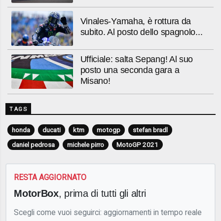
Vinales-Yamaha, è rottura da
subito. Al posto dello spagnolo...
Ufficiale: salta Sepang! Al suo
posto una seconda gara a
Misano!
TAGS
honda
ducati
ktm
motogp
stefan bradl
daniel pedrosa
michele pirro
MotoGP 2021
RESTA AGGIORNATO
MotorBox
, prima di tutti gli altri
Scegli come vuoi seguirci: aggiornamenti in tempo reale