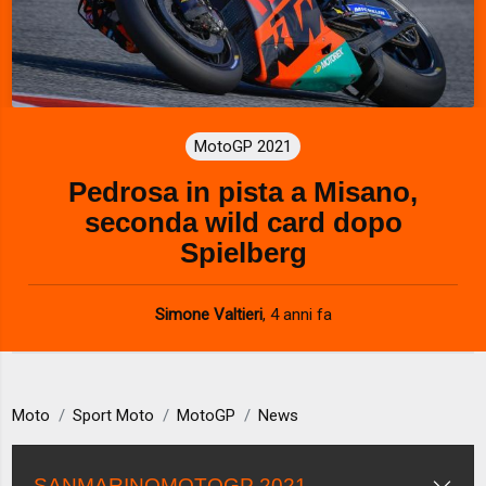
MotoGP 2021
Pedrosa in pista a Misano,
seconda wild card dopo
Spielberg
Simone Valtieri
,
4 anni fa
Moto
Sport Moto
MotoGP
News
SANMARINOMOTOGP 2021