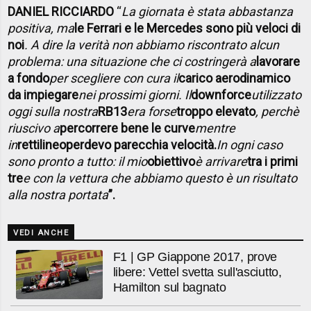
DANIEL RICCIARDO
“
La giornata è stata abbastanza
positiva, ma
le Ferrari e le Mercedes sono più veloci di
noi
. A dire la verità non abbiamo riscontrato alcun
problema: una situazione che ci costringerà a
lavorare
a fondo
per scegliere con cura il
carico aerodinamico
da impiegare
nei prossimi giorni. Il
downforce
utilizzato
oggi sulla nostra
RB13
era forse
troppo elevato
, perchè
riuscivo a
percorrere bene le curve
mentre
in
rettilineo
perdevo parecchia velocità.
In ogni caso
sono pronto a tutto: il mio
obiettivo
è arrivare
tra i primi
tre
e con la vettura che abbiamo questo è un risultato
alla nostra portata
”.
VEDI ANCHE
F1 | GP Giappone 2017, prove
libere: Vettel svetta sull'asciutto,
Hamilton sul bagnato