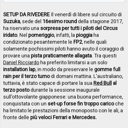
SETUP DA RIVEDERE
Il venerdì di libere sul circuito di
Suzuka
, sede del
16esimo round
della stagione 2017,
ha riservato una
sorpresa per tutti i piloti del Circus
iridato
. Nel
pomeriggio
, infatti, la
pioggia
ha
condizionato pesantemente le
FP2
, nelle quali
solamente pochissimi piloti hanno avuto il coraggio di
provare una
pista praticamente allagata
. Tra questi
Daniel Ricciardo
ha preferito limitarsi a un solo
installation lap
, in modo da preservare le
gomme full
rain per il terzo turno
di domani mattina. L'australiano,
tuttavia, è stato capace di portare la sua
Red Bull
al
terzo posto
durante la sessione inaugurale
sull'ottovolante giapponese: una buona performance,
conquistata con un
set-up forse fin troppo carico
che
ha limitato le prestazioni della monoposto con le ali, a
fronte delle
più veloci Ferrari e Mercedes.