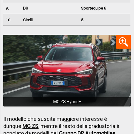
9.
DR
Sportequipe 6
10.
Cirelli
5
MG ZS Hybrid+
Il modello che suscita maggiore interesse è
dunque
MG ZS
, mentre il resto della graduatoria è
popolato da modelli del
Gruppo DR Automobiles