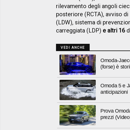
rilevamento degli angoli ciech
posteriore (RCTA), avviso di 
(LDW), sistema di prevenzion
carreggiata (LDP)
e altri 16
di
VEDI ANCHE
Omoda-Jaecoo
(forse) è stor
Omoda 5 e Ja
anticipazioni
Prova Omoda 
prezzi (Video