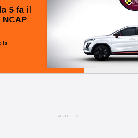
 5 fa il
le NCAP
o fa