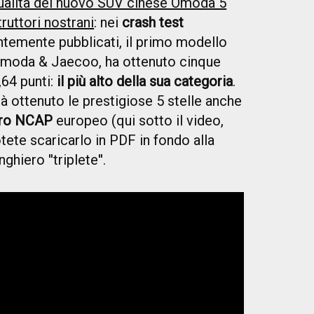
qualità del nuovo SUV cinese Omoda 5
ruttori nostrani
: nei
crash test
temente pubblicati, il primo modello
y Omoda & Jaecoo, ha ottenuto cinque
,64 punti:
il più alto della sua categoria
.
à ottenuto le prestigiose 5 stelle anche
ro NCAP
europeo (qui sotto il video,
ete scaricarlo in PDF in fondo alla
hiero ''triplete''.