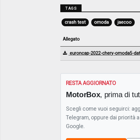
TAGS
crash test
omoda
jaecoo
Allegato
euroncap-2022-chery-omoda5-dat
RESTA AGGIORNATO
MotorBox
, prima di tutt
Scegli come vuoi seguirci: ag
Telegram, oppure dai priorità a
Google.