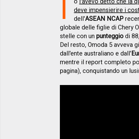
I
o
l'avevo detto che la 
deve impensierire i cost
dell'
ASEAN NCAP
recen
globale delle figlie di Cher
stelle con un
punteggio
di 88
Del resto, Omoda 5 avveva gi
dall'ente australiano e dall'
Eu
mentre il report completo pot
pagina), conquistando un lusing