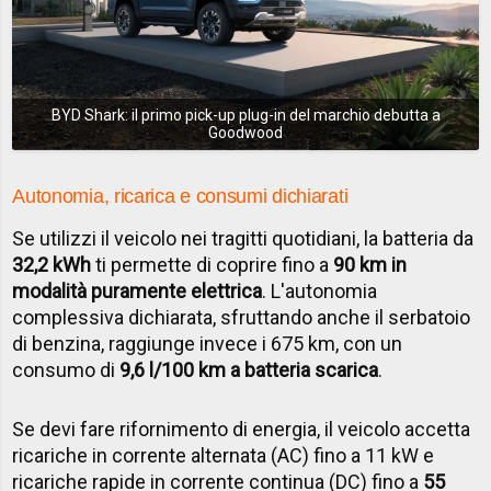
BYD Shark: il primo pick-up plug-in del marchio debutta a
Goodwood
Autonomia, ricarica e consumi dichiarati
Se utilizzi il veicolo nei tragitti quotidiani, la batteria da
32,2 kWh
ti permette di coprire fino a
90 km in
modalità puramente elettrica
. L'autonomia
complessiva dichiarata, sfruttando anche il serbatoio
di benzina, raggiunge invece i 675 km, con un
consumo di
9,6 l/100 km a batteria scarica
.
Se devi fare rifornimento di energia, il veicolo accetta
ricariche in corrente alternata (AC) fino a 11 kW e
ricariche rapide in corrente continua (DC) fino a
55