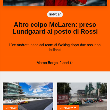
Indycar
Altro colpo McLaren: preso
Lundgaard al posto di Rossi
L'ex Andretti esce dal team di Woking dopo due anni non
brillanti
Marco Borgo
,
2 anni fa
INDYCAR
INDYCAR 2023