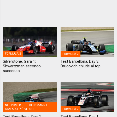
FORMULA 2
FORMULA 2
Silverstone, Gara 1:
Test Barcellona, Day 3:
Shwartzman secondo
Drugovich chiude al top
successo
NEL POMERIGGIO BECKMANN E
SAMAIA I PIÙ VELOCI
FORMULA 2
Test Barcellona, Day 2:
Test Barcellona, Day 1: