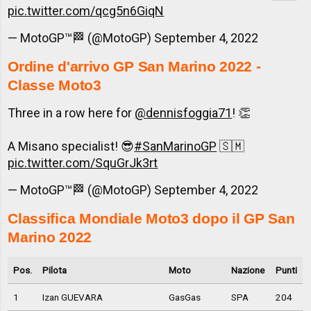
pic.twitter.com/qcg5n6GiqN
— MotoGP™🏁 (@MotoGP)
September 4, 2022
Ordine d'arrivo GP San Marino 2022 -
Classe Moto3
Three in a row here for
@dennisfoggia71
! 👏
A Misano specialist! 😎
#SanMarinoGP
🇸🇲
pic.twitter.com/SquGrJk3rt
— MotoGP™🏁 (@MotoGP)
September 4, 2022
Classifica Mondiale Moto3 dopo il GP San
Marino 2022
Pos.
Pilota
Moto
Nazione
Punti
1
Izan GUEVARA
GasGas
SPA
204