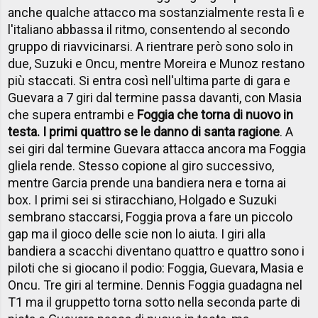
anche qualche attacco ma sostanzialmente resta lì e
l'italiano abbassa il ritmo, consentendo al secondo
gruppo di riavvicinarsi. A rientrare però sono solo in
due, Suzuki e Oncu, mentre Moreira e Munoz restano
più staccati. Si entra così nell'ultima parte di gara e
Guevara a 7 giri dal termine passa davanti, con Masia
che supera entrambi e
Foggia che torna di nuovo in
testa. I primi quattro se le danno di santa ragione
. A
sei giri dal termine Guevara attacca ancora ma Foggia
gliela rende. Stesso copione al giro successivo,
mentre Garcia prende una bandiera nera e torna ai
box. I primi sei si stiracchiano, Holgado e Suzuki
sembrano staccarsi, Foggia prova a fare un piccolo
gap ma il gioco delle scie non lo aiuta. I giri alla
bandiera a scacchi diventano quattro e quattro sono i
piloti che si giocano il podio: Foggia, Guevara, Masia e
Oncu. Tre giri al termine. Dennis Foggia guadagna nel
T1 ma il gruppetto torna sotto nella seconda parte di