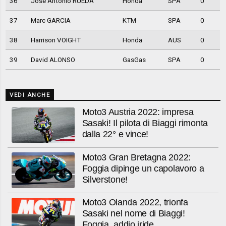
36
Jose Antonio RUEDA
Honda
SPA
0
37
Marc GARCIA
KTM
SPA
0
38
Harrison VOIGHT
Honda
AUS
0
39
David ALONSO
GasGas
SPA
0
VEDI ANCHE
Moto3 Austria 2022: impresa
Sasaki! Il pilota di Biaggi rimonta
dalla 22° e vince!
Moto3 Gran Bretagna 2022:
Foggia dipinge un capolavoro a
Silverstone!
Moto3 Olanda 2022, trionfa
Sasaki nel nome di Biaggi!
Foggia, addio iride