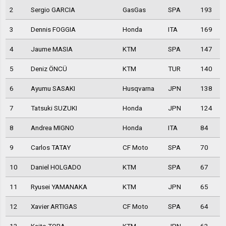
2
Sergio GARCIA
GasGas
SPA
193
3
Dennis FOGGIA
Honda
ITA
169
4
Jaume MASIA
KTM
SPA
147
5
Deniz ÖNCÜ
KTM
TUR
140
6
Ayumu SASAKI
Husqvarna
JPN
138
7
Tatsuki SUZUKI
Honda
JPN
124
8
Andrea MIGNO
Honda
ITA
84
9
Carlos TATAY
CF Moto
SPA
70
10
Daniel HOLGADO
KTM
SPA
67
11
Ryusei YAMANAKA
KTM
JPN
65
12
Xavier ARTIGAS
CF Moto
SPA
64