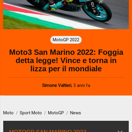
MotoGP 2022
Moto3 San Marino 2022: Foggia
detta legge! Vince e torna in
lizza per il mondiale
Simone Valtieri
,
3 anni fa
Moto
Sport Moto
MotoGP
News
MOTOGP SAN MARINO 2022