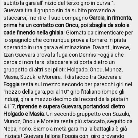
subito la gara all'inizio del terzo giro in curva 1.
Guevara tira il gruppo sin da subito provando a
staccarsi, mentre il suo compagno
Garcia, in rimonta,
prima ha un contatto con Oncu, poi sbaglia da solo e
cade finendo nella ghiaia
! Giornata da dimenticare per
lo spagnolo che comunque prova a tornare in pista
sperando in una gara a eliminazione. Davanti, invece,
Izan Guevara prova la fuga con Dennis Foggia che
cerca di non farsi staccare e si porta dietro un
gruppetto di altri sei piloti: Holgado, Oncu, Munoz,
Masia, Suzuki e Moreira. Il distacco tra Guevara e
Foggia
resta sul mezzo secondo per parecchi giri nel
mezzo della gara, poi al 10° giro l'italiano rompe gli
indugi, gira a mezzo decimo dal record della pista in
41''7,
riprende e supera Guevara, portandosi dietro
Holgado e Masia
. Un secondo gruppetto con Suzuki,
Munoz, Oncu e Moreira resta più staccato, seguito da
Nepa, nono. Siamo a metà gara ma la battaglia è già
iniziata! Guevara tallona Foggia ogni giro provando