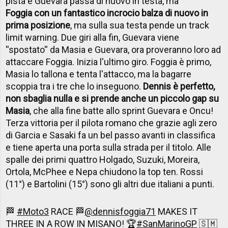
pista e Guevara passa di nuovo in testa, ma
Foggia con un fantastico incrocio balza di nuovo in
prima posizione
, ma sulla sua testa pende un track
limit warning. Due giri alla fin, Guevara viene
''spostato'' da Masia e Guevara, ora proveranno loro ad
attaccare Foggia. Inizia l'ultimo giro. Foggia è primo,
Masia lo tallona e tenta l'attacco, ma la bagarre
scoppia tra i tre che lo inseguono.
Dennis è perfetto,
non sbaglia nulla e si prende anche un piccolo gap su
Masia
, che alla fine batte allo sprint Guevara e Oncu!
Terza vittoria per il pilota romano che grazie agli zero
di Garcia e Sasaki fa un bel passo avanti in classifica
e tiene aperta una porta sulla strada per il titolo. Alle
spalle dei primi quattro Holgado, Suzuki, Moreira,
Ortola, McPhee e Nepa chiudono la top ten. Rossi
(11°) e Bartolini (15°) sono gli altri due italiani a punti.
🏁
#Moto3
RACE 🏁
@dennisfoggia71
MAKES IT
THREE IN A ROW IN MISANO! 🏆
#SanMarinoGP
🇸🇲