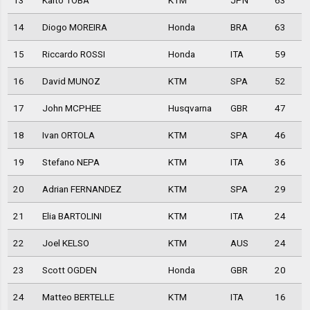
13
Kaito TOBA
KTM
JPN
63
14
Diogo MOREIRA
Honda
BRA
63
15
Riccardo ROSSI
Honda
ITA
59
16
David MUNOZ
KTM
SPA
52
17
John MCPHEE
Husqvarna
GBR
47
18
Ivan ORTOLA
KTM
SPA
46
19
Stefano NEPA
KTM
ITA
36
20
Adrian FERNANDEZ
KTM
SPA
29
21
Elia BARTOLINI
KTM
ITA
24
22
Joel KELSO
KTM
AUS
24
23
Scott OGDEN
Honda
GBR
20
24
Matteo BERTELLE
KTM
ITA
16