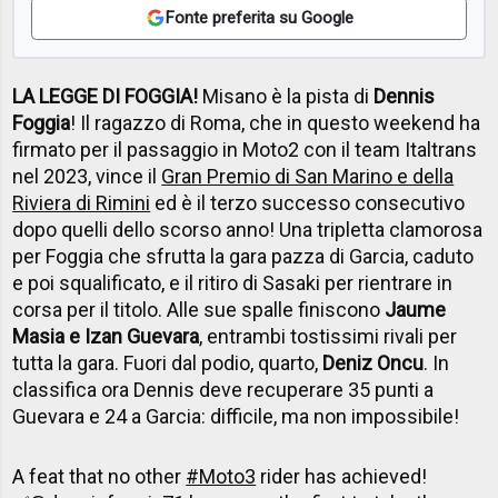
Fonte preferita su Google
LA LEGGE DI FOGGIA!
Misano è la pista di
Dennis
Foggia
! Il ragazzo di Roma, che in questo weekend ha
firmato per il passaggio in Moto2 con il team Italtrans
nel 2023, vince il
Gran Premio di San Marino e della
Riviera di Rimini
ed è il terzo successo consecutivo
dopo quelli dello scorso anno! Una tripletta clamorosa
per Foggia che sfrutta la gara pazza di Garcia, caduto
e poi squalificato, e il ritiro di Sasaki per rientrare in
corsa per il titolo. Alle sue spalle finiscono
Jaume
Masia e Izan Guevara
, entrambi tostissimi rivali per
tutta la gara. Fuori dal podio, quarto,
Deniz Oncu
. In
classifica ora Dennis deve recuperare 35 punti a
Guevara e 24 a Garcia: difficile, ma non impossibile!
A feat that no other
#Moto3
rider has achieved!