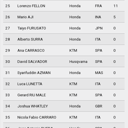
25
Lorenzo FELLON
Honda
FRA
11
26
Mario AJI
Honda
INA
5
27
Taiyo FURUSATO
Honda
JPN
0
28
Alberto SURRA
Honda
ITA
0
29
Ana CARRASCO
KTM
SPA
0
30
David SALVADOR
Husqvarna
SPA
0
31
Syarifuddin AZMAN
Honda
MAS
0
32
Luca LUNETTA
KTM
ITA
0
33
Gerard RIU MALE
KTM
SPA
0
34
Joshua WHATLEY
Honda
GBR
0
35
Nicola Fabio CARRARO
KTM
ITA
0