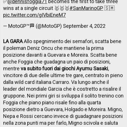
✅
@dennisfoggia71
becomes the first to take three
wins at a single circuit 🥇🥇🥇
#SanMarinoGP
🇸🇲
pic.twitter.com/gIVbiEneM7
— MotoGP™🏁 (@MotoGP)
September 4, 2022
LA GARA
Allo spegnimento dei semafori, scatta bene
il poleman Deniz Oncu che mantiene la prima
posizione davanti a Guevara e Moreira. Scatta bene
anche Foggia che guadagna un paio di posizioni,
mentre
va subito fuori dai giochi Ayumu Sasaki
,
vincitore di due delle ultime tre gare, centrato in pieno
dalla wild card italiana Carraro. Va lungo anche il
leader del mondiale Garcia che è costretto a risalire il
gruppone. Nei primi giri si sviluppa il solito trenino con
Foggia che piano piano risale fino alla quarta
posizione dietro a Guevara, Holgado e Moreira. Migno,
Nepa e Rossi cercano invece di guadagnare posizioni
nella zona punti ma per farlo, Migno scivola e saluta