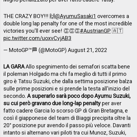
THE CRAZY BOY!!! 🙌
@AyumuSasaki1
overcomes a
double long lap penalty for one of the most incredible
victories you'll ever see! 👏👏👏
#AustrianGP
🇦🇹
pic.twitter.com/uoxvCvjAB3
— MotoGP™🏁 (@MotoGP)
August 21, 2022
LA GARA
Allo spegnimento dei semafori scatta bene
il poleman Holgado ma chi fa meglio di tutti il primo
giro è Tatsu Suzuki, che dalla settima posizione balza
sulle prime posizioni e si prende la testa all'inizio del
secondo.
A superarlo sarà poco dopo Ayumu Suzuki,
su cui però gravano due long-lap penalty
per aver
fatto cadere Garcia lo scorso GP di Gran Bretagna, e
così il giapponese del team di Biaggi precipita oltre la
20° posizione pur avendo il passo più veloce. Davanti
intanto si alternano vari piloti tra cui Munoz, Suzuki,