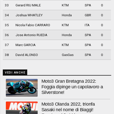
33
Gerard RIU MALE
KTM
SPA
0
34
Joshua WHATLEY
Honda
GBR
0
35
Nicola Fabio CARRARO
KTM
ITA
0
36
Jose Antonio RUEDA
Honda
SPA
0
37
Marc GARCIA
KTM
SPA
0
38
David ALONSO
GasGas
SPA
0
VEDI ANCHE
Moto3 Gran Bretagna 2022:
Foggia dipinge un capolavoro a
Silverstone!
Moto3 Olanda 2022, trionfa
Sasaki nel nome di Biaggi!