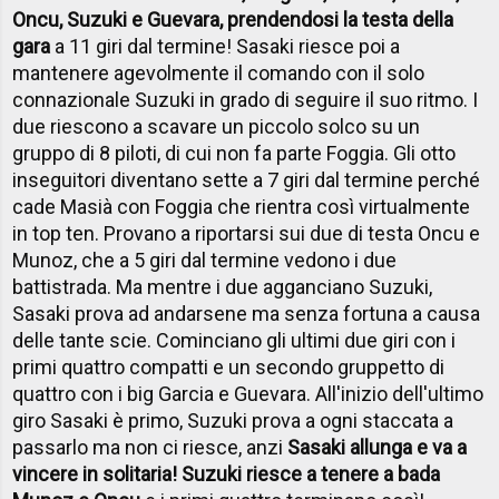
Oncu, Suzuki e Guevara, prendendosi la testa della
gara
a 11 giri dal termine! Sasaki riesce poi a
mantenere agevolmente il comando con il solo
connazionale Suzuki in grado di seguire il suo ritmo. I
due riescono a scavare un piccolo solco su un
gruppo di 8 piloti, di cui non fa parte Foggia. Gli otto
inseguitori diventano sette a 7 giri dal termine perché
cade Masià con Foggia che rientra così virtualmente
in top ten. Provano a riportarsi sui due di testa Oncu e
Munoz, che a 5 giri dal termine vedono i due
battistrada. Ma mentre i due agganciano Suzuki,
Sasaki prova ad andarsene ma senza fortuna a causa
delle tante scie. Cominciano gli ultimi due giri con i
primi quattro compatti e un secondo gruppetto di
quattro con i big Garcia e Guevara. All'inizio dell'ultimo
giro Sasaki è primo, Suzuki prova a ogni staccata a
passarlo ma non ci riesce, anzi
Sasaki allunga e va a
vincere in solitaria! Suzuki riesce a tenere a bada