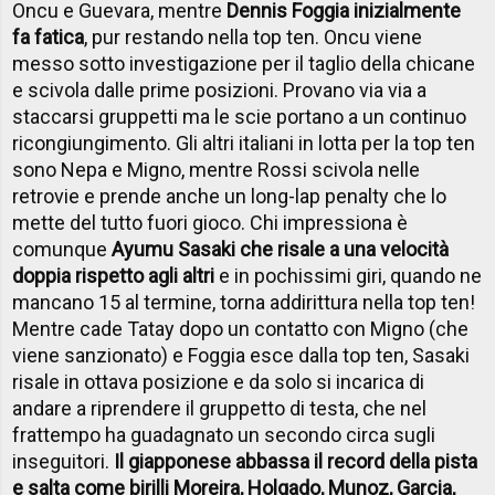
Oncu e Guevara, mentre
Dennis Foggia inizialmente
fa fatica
, pur restando nella top ten. Oncu viene
messo sotto investigazione per il taglio della chicane
e scivola dalle prime posizioni. Provano via via a
staccarsi gruppetti ma le scie portano a un continuo
ricongiungimento. Gli altri italiani in lotta per la top ten
sono Nepa e Migno, mentre Rossi scivola nelle
retrovie e prende anche un long-lap penalty che lo
mette del tutto fuori gioco. Chi impressiona è
comunque
Ayumu Sasaki che risale a una velocità
doppia rispetto agli altri
e in pochissimi giri, quando ne
mancano 15 al termine, torna addirittura nella top ten!
Mentre cade Tatay dopo un contatto con Migno (che
viene sanzionato) e Foggia esce dalla top ten, Sasaki
risale in ottava posizione e da solo si incarica di
andare a riprendere il gruppetto di testa, che nel
frattempo ha guadagnato un secondo circa sugli
inseguitori.
Il giapponese abbassa il record della pista
e salta come birilli Moreira, Holgado, Munoz, Garcia,