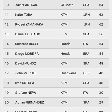
10
Xavier ARTIGAS
CF Moto
SPA
64
11
Kaito TOBA
KTM
JPN
63
12
Ryusei YAMANAKA
KTM
JPN
62
13
Daniel HOLGADO
KTM
SPA
56
14
Riccardo ROSSI
Honda
ITA
54
15
Diogo MOREIRA
Honda
BRA
54
16
David MUNOZ
KTM
SPA
48
17
John MCPHEE
Husqvarna
GBR
40
18
Ivan ORTOLA
KTM
SPA
38
19
Stefano NEPA
KTM
ITA
30
20
Adrian FERNANDEZ
KTM
SPA
29