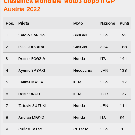
Classifica Mondiale Moto3 dopo il GP
Austria 2022
Pos.
Pilota
Moto
Nazione
Punti
1
Sergio GARCIA
GasGas
SPA
193
2
Izan GUEVARA
GasGas
SPA
188
3
Dennis FOGGIA
Honda
ITA
144
4
Ayumu SASAKI
Husqvarna
JPN
138
5
Jaume MASIA
KTM
SPA
127
6
Deniz ÖNCÜ
KTM
TUR
127
7
Tatsuki SUZUKI
Honda
JPN
114
8
Andrea MIGNO
Honda
ITA
84
9
Carlos TATAY
CF Moto
SPA
70