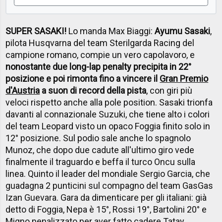
SUPER SASAKI!
Lo manda Max Biaggi:
Ayumu Sasaki
,
pilota Husqvarna del team Sterilgarda Racing del
campione romano, compie un vero capolavoro, e
nonostante due long-lap penalty precipita in 22°
posizione e poi rimonta fino a vincere il
Gran Premio
d'Austria
a suon di record della pista
, con giri più
veloci rispetto anche alla pole position. Sasaki trionfa
davanti al connazionale Suzuki, che tiene alto i colori
del team Leopard visto un opaco Foggia finito solo in
12° posizione. Sul podio sale anche lo spagnolo
Munoz, che dopo due cadute all'ultimo giro vede
finalmente il traguardo e beffa il turco Oncu sulla
linea. Quinto il leader del mondiale Sergio Garcia, che
guadagna 2 punticini sul compagno del team GasGas
Izan Guevara. Gara da dimenticare per gli italiani: già
detto di Foggia, Nepa è 15°, Rossi 19°, Bartolini 20° e
Migno penalizzato per aver fatto cadere Tatay.