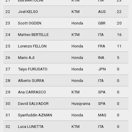
21
Elia BARTOLINI
KTM
ITA
23
22
Joel KELSO
KTM
AUS
22
23
Scott OGDEN
Honda
GBR
20
24
Matteo BERTELLE
KTM
ITA
16
25
Lorenzo FELLON
Honda
FRA
11
26
Mario AJI
Honda
INA
5
27
Taiyo FURUSATO
Honda
JPN
0
28
Alberto SURRA
Honda
ITA
0
29
Ana CARRASCO
KTM
SPA
0
30
David SALVADOR
Husqvarna
SPA
0
31
Syarifuddin AZMAN
Honda
MAS
0
32
Luca LUNETTA
KTM
ITA
0