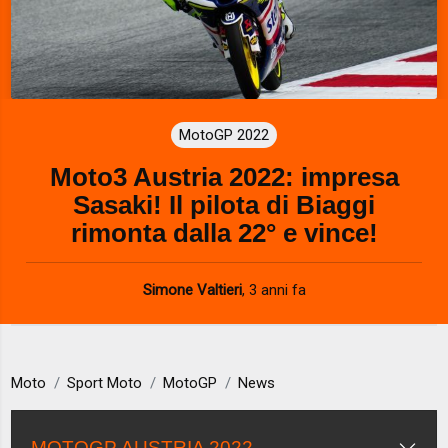
MotoGP 2022
Moto3 Austria 2022: impresa
Sasaki! Il pilota di Biaggi
rimonta dalla 22° e vince!
Simone Valtieri
,
3 anni fa
Moto
Sport Moto
MotoGP
News
MOTOGP AUSTRIA 2022