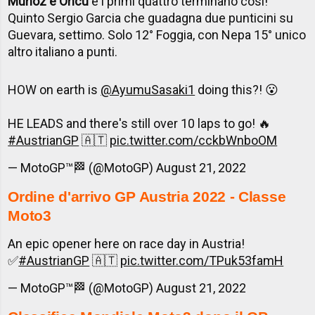
Munoz e Oncu
e i primi quattro terminano così!
Quinto Sergio Garcia che guadagna due punticini su
Guevara, settimo. Solo 12° Foggia, con Nepa 15° unico
altro italiano a punti.
HOW on earth is
@AyumuSasaki1
doing this?! 😮
HE LEADS and there's still over 10 laps to go! 🔥
#AustrianGP
🇦🇹
pic.twitter.com/cckbWnboOM
— MotoGP™🏁 (@MotoGP)
August 21, 2022
Ordine d'arrivo GP Austria 2022 - Classe
Moto3
An epic opener here on race day in Austria!
✅
#AustrianGP
🇦🇹
pic.twitter.com/TPuk53famH
— MotoGP™🏁 (@MotoGP)
August 21, 2022