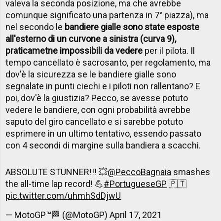
valeva la seconda posizione, ma che avrebbe
comunque significato una partenza in 7° piazza), ma
nel secondo le
bandiere gialle sono state esposte
all'esterno di un curvone a sinistra (curva 9),
praticametne impossibili da vedere
per il pilota. Il
tempo cancellato è sacrosanto, per regolamento, ma
dov'è la sicurezza se le bandiere gialle sono
segnalate in punti ciechi e i piloti non rallentano? E
poi, dov'è la giustizia? Pecco, se avesse potuto
vedere le bandiere, con ogni probabilità avrebbe
saputo del giro cancellato e si sarebbe potuto
esprimere in un ultimo tentativo, essendo passato
con 4 secondi di margine sulla bandiera a scacchi.
ABSOLUTE STUNNER!!! 💥
@PeccoBagnaia
smashes
the all-time lap record! 💪
#PortugueseGP
🇵🇹
pic.twitter.com/uhmhSdDjwU
— MotoGP™🏁 (@MotoGP)
April 17, 2021