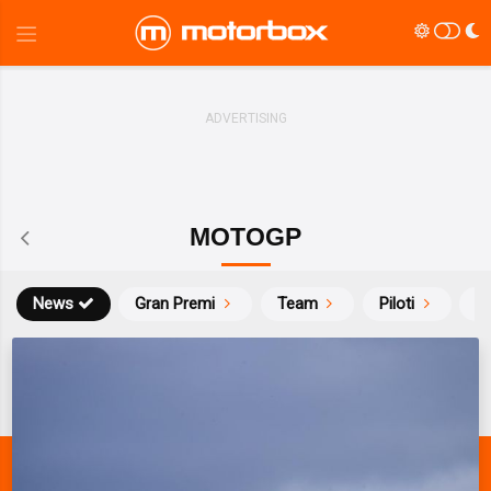
MOTOGP
News
Gran Premi
Team
Piloti
Ca