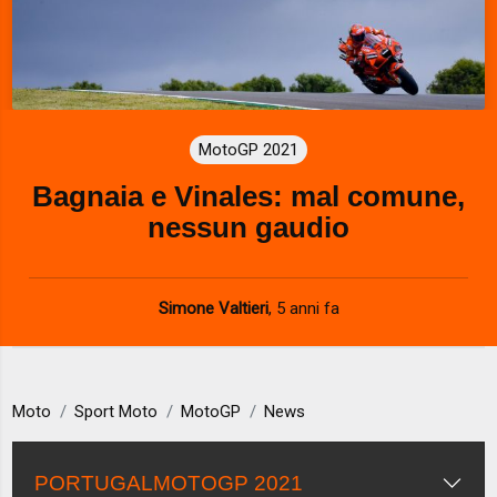
MotoGP 2021
Bagnaia e Vinales: mal comune,
nessun gaudio
Simone Valtieri
,
5 anni fa
Moto
Sport Moto
MotoGP
News
PORTUGALMOTOGP 2021