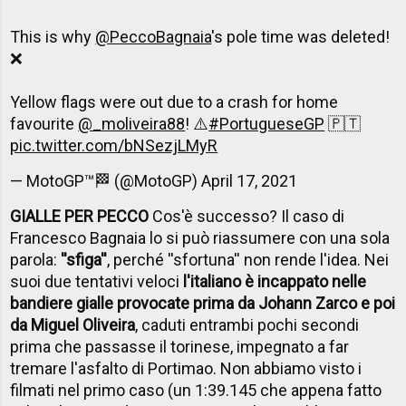
This is why
@PeccoBagnaia
's pole time was deleted!
❌
Yellow flags were out due to a crash for home
favourite
@_moliveira88
! ⚠️
#PortugueseGP
🇵🇹
pic.twitter.com/bNSezjLMyR
— MotoGP™🏁 (@MotoGP)
April 17, 2021
GIALLE PER PECCO
Cos'è successo? Il caso di
Francesco Bagnaia lo si può riassumere con una sola
parola:
''sfiga''
, perché ''sfortuna'' non rende l'idea. Nei
suoi due tentativi veloci
l'italiano è incappato nelle
bandiere gialle provocate prima da Johann Zarco e poi
da Miguel Oliveira
, caduti entrambi pochi secondi
prima che passasse il torinese, impegnato a far
tremare l'asfalto di Portimao. Non abbiamo visto i
filmati nel primo caso (un 1:39.145 che appena fatto