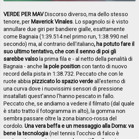
VERDE PER MAV
Discorso diverso, ma dello stesso
tenore, per
Maverick Vinales
. Lo spagnolo si è visto
annullare due giri per bandiere gialle, esattamente
come Bagnaia (1:39.514 nel primo run, 1:38.990 nel
secondo) ma, al contrario dell'italiano
, ha potuto fare il
suo ultimo tentativo, che con il senno di poi gli
sarebbe valso
la prima fila e - al netto della penalità di
Bagnaia - anche
la pole position
con tanto di nuovo
record della pista in 1:38.732. Peccato che con le
ruote abbia
pizzicato lo spazio verde
all'esterno di
una curva dove i nuovissimi sensori di pressione
insatallati quest'anno l'hanno pescato in fallo.
Peccato che, se andiamo a vedere il filmato (dal quale
è stato tratto il fotogramma in alto), la gomma non
sembra passare oltre la zona bianco-rossa del
cordolo.
Una vera beffa e un messaggio alla Dorna: va
bene la tecnologia
(nel tennis l'occhio di falco è