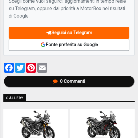
Scegli come vuoi seguirci: aggiornamenti in tempo reale
su Telegram, oppure dai priorità a MotorBox nei risultati
di Google.
Seguici su Telegram
Fonte preferita su Google
Facebook
Twitter
Pinterest
Email
0
Commenti
GALLERY