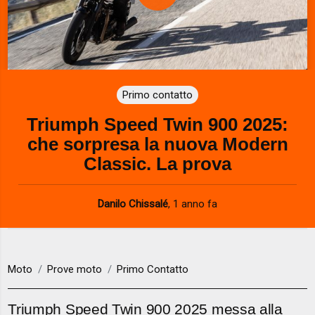
P
l
a
Primo contatto
y
Triumph Speed Twin 900 2025:
V
che sorpresa la nuova Modern
i
Classic. La prova
d
Danilo Chissalé
,
1 anno fa
e
o
Moto
Prove moto
Primo Contatto
Triumph Speed Twin 900 2025 messa alla