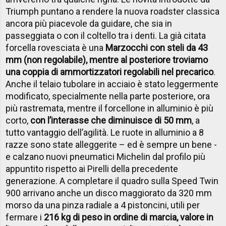
Triumph puntano a rendere la nuova roadster classica
ancora più piacevole da guidare, che sia in
passeggiata o con il coltello tra i denti. La già citata
forcella rovesciata è una
Marzocchi con steli da 43
mm (non regolabile), mentre al posteriore troviamo
una coppia di ammortizzatori regolabili nel precarico
.
Anche il telaio tubolare in acciaio è stato leggermente
modificato, specialmente nella parte posteriore, ora
più rastremata, mentre il forcellone in alluminio è più
corto,
con l’interasse che diminuisce di 50 mm
, a
tutto vantaggio dell’agilità. Le ruote in alluminio a 8
razze sono state alleggerite – ed è sempre un bene -
e calzano nuovi pneumatici Michelin dal profilo più
appuntito rispetto ai Pirelli della precedente
generazione. A completare il quadro sulla Speed Twin
900 arrivano anche un disco maggiorato da 320 mm
morso da una pinza radiale a 4 pistoncini, utili per
fermare i
216 kg di peso in ordine di marcia, valore in