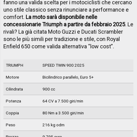
fanno una valida scelta per i motociclisti che cercano
uno stile classico senza rinunciare a performance e
comfort.
La moto sarà disponibile nelle
concessionarie Triumph a partire da febbraio 2025
. Le
rivali? La già citata Moto Guzzi e Ducati Scrambler
sono le più simili per tradizione e stile, con Royal
Enfield 650 come valida alternativa “low cost”.
TRIUMPH
SPEED TWIN 900 2025
Motore
Bicilindrico parallelo, Euro 5+
Cilindrata
900 cc
Potenza
64 CV a 7.500 giri/min
Coppia
80 Nm a 3.500 giri/min
Peso
216 kg odm
Prezzo
9.795 euro