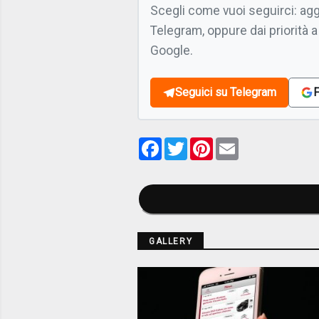
Scegli come vuoi seguirci: ag
Telegram, oppure dai priorità a
Google.
Seguici su Telegram
F
Facebook
Twitter
Pinterest
Email
GALLERY