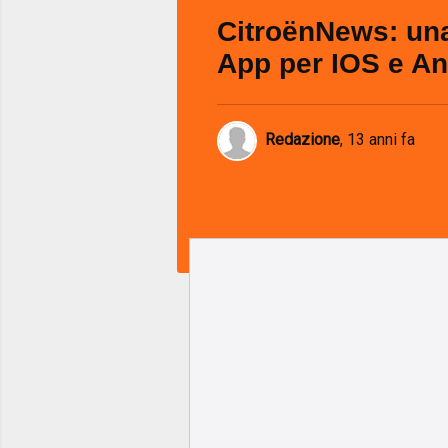
CitroënNews: un
App per IOS e An
Redazione
,
13 anni fa