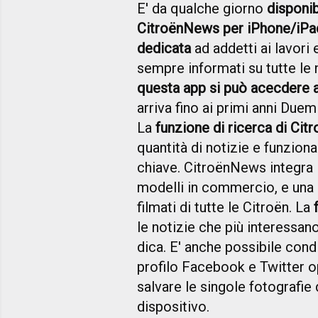
E' da qualche giorno
disponib
CitroënNews per iPhone/iPad
dedicata
ad addetti ai lavori
sempre informati su tutte le 
questa app si può acecdere a
arriva fino ai primi anni Due
La
funzione di ricerca di Ci
quantità di notizie e funziona
chiave. CitroënNews integra i
modelli in commercio, e una
filmati di tutte le Citroën. La
le notizie che più interessano
dica. E' anche possibile condi
profilo Facebook e Twitter o
salvare le singole fotografie
dispositivo.