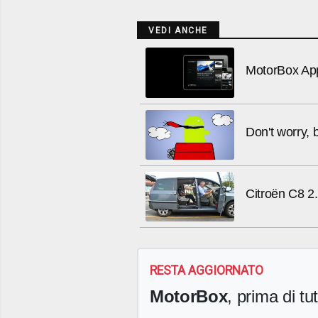
VEDI ANCHE
MotorBox App,
Don't worry, 
Citroën C8 2
RESTA AGGIORNATO
MotorBox
, prima di tutt