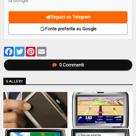
di Google.
Seguici su Telegram
Fonte preferita su Google
Facebook
Twitter
Pinterest
Email
0
Commenti
GALLERY