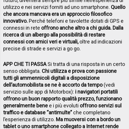
futuro, diventerà sempre più simile nell’esperienza di
utilizzo e nei servizi forniti ad uno smartphone.
Quello
che ancora mancava era un approccio filosofico
innovativo.
Perché telefoni e tavolette dotati di GPS e
connessi in rete
offrono anche altro a chi guida. Dalla
ricerca di un albergo alla possibilità di restare
connessi con amici veri e virtuali,
oltre ad indicazioni
precise di strade e servizi a go go.
APP CHE TI PASSA
Si tratta di una risposta in un certo
senso obbligata.
Chi utilizza e prova con passione
tutti gli ammennicoli digitali a disposizione
dell’automobilista se ne è accorto da tempo
(vedi
servizio sulle app di Motorbox):
i navigatori portatili
offrono un buon rapporto qualità prezzo, funzionano
generalmente bene
e i più evoluti
offrono servizi sul
traffico e database “antimulte”
che completano
l’esperienza di utilizzo.
Ma muoversi con a bordo un
tablet o uno smartphone collegato a Internet rende