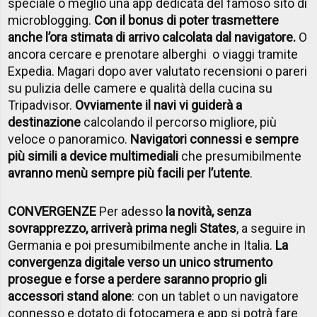
speciale o meglio una app dedicata del famoso sito di
microblogging.
Con il bonus di poter trasmettere
anche l’ora stimata di arrivo calcolata dal navigatore.
O
ancora cercare e prenotare alberghi o viaggi tramite
Expedia. Magari dopo aver valutato recensioni o pareri
su pulizia delle camere e qualità della cucina su
Tripadvisor.
Ovviamente il navi vi guiderà a
destinazione
calcolando il percorso migliore, più
veloce o panoramico.
Navigatori connessi e sempre
più simili a device multimediali
che presumibilmente
avranno menù sempre più facili per l’utente
.
CONVERGENZE
Per adesso
la novità, senza
sovrapprezzo, arriverà prima negli States
, a seguire in
Germania e poi presumibilmente anche in Italia.
La
convergenza digitale verso un unico strumento
prosegue e forse a perdere saranno proprio gli
accessori stand alone
: con un tablet o un navigatore
connesso e dotato di fotocamera e app si potrà fare