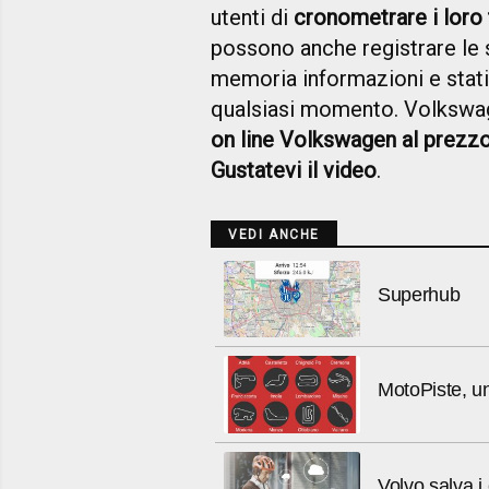
utenti di
cronometrare i loro
possono anche registrare le se
memoria informazioni e stati
qualsiasi momento. Volksw
on line Volkswagen al prezzo
Gustatevi il video
.
VEDI ANCHE
Superhub
MotoPiste, un
Volvo salva i 