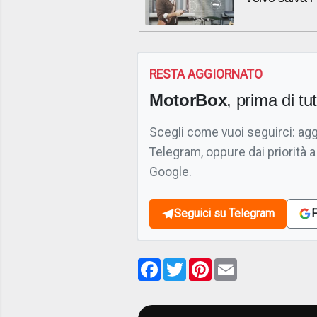
RESTA AGGIORNATO
MotorBox
, prima di tutt
Scegli come vuoi seguirci: ag
Telegram, oppure dai priorità a
Google.
Seguici su Telegram
F
Facebook
Twitter
Pinterest
Email