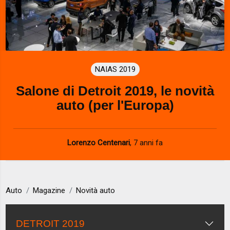
NAIAS 2019
Salone di Detroit 2019, le novità
auto (per l'Europa)
Lorenzo Centenari
,
7 anni fa
Auto
Magazine
Novità auto
DETROIT 2019