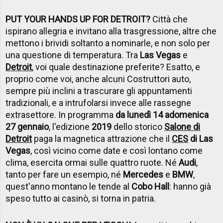
PUT YOUR HANDS UP FOR DETROIT?
Città che
ispirano allegria e invitano alla trasgressione, altre che
mettono i brividi soltanto a nominarle, e non solo per
una questione di temperatura. Tra
Las Vegas
e
Detroit
, voi quale destinazione preferite? Esatto, e
proprio come voi, anche alcuni Costruttori auto,
sempre più inclini a trascurare gli appuntamenti
tradizionali, e a intrufolarsi invece alle rassegne
extrasettore. In programma
da lunedì 14 a
domenica
27 gennaio
, l'edizione
2019
dello storico
Salone di
Detroit
paga la magnetica attrazione che il
CES
di Las
Vegas
, così vicino come date e così lontano come
clima, esercita ormai sulle quattro ruote. Né
Audi
,
tanto per fare un esempio, né
Mercedes
e
BMW
,
quest'anno montano le tende al
Cobo Hall
: hanno già
speso tutto ai casinò, si torna in patria.