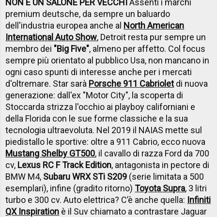
NON È UN SALONE PER VECCHI
Assenti i marchi
premium deutsche, da sempre un baluardo
dell'industria europea anche al
North American
International Auto Show
, Detroit resta pur sempre un
membro dei
"Big Five"
, almeno per affetto. Col focus
sempre più orientato al pubblico Usa, non mancano in
ogni caso spunti di interesse anche per i mercati
d'oltremare. Star sarà
Porsche 911 Cabriolet
di nuova
generazione: dall'ex "Motor City", la scoperta di
Stoccarda strizza l'occhio ai playboy californiani e
della Florida con le sue forme classiche e la sua
tecnologia ultraevoluta. Nel 2019 il NAIAS mette sul
piedistallo le sportive: oltre a 911 Cabrio, ecco nuova
Mustang Shelby GT500
, il cavallo di razza Ford da 700
cv,
Lexus RC F Track Edition
, antagonista in pectore di
BMW M4,
Subaru WRX STi S209
(serie limitata a 500
esemplari), infine (gradito ritorno)
Toyota Supra
, 3 litri
turbo e 300 cv. Auto elettrica? C’è anche quella:
Infiniti
QX Inspiration
è il Suv chiamato a contrastare Jaguar