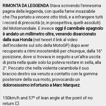
RIMONTA DA LEGGENDA
Stava scrivendo l'ennesima
pagina della leggenda, con quella fame insaziabile
che l'ha portato a vincere otto titoli, e a infrangere tutti
i record di precocità (e, in prospettiva, quelli assoluti)
del Motomondiale. E invece
oggi il cannibale spagnolo
è andato un millimetro oltre, venendo disarcionato
dalla sua Honda
(nel tweet il link al video
dell'incidente sul sito della MotoGP) dopo aver
recuperato a ritmi insostenibili per chiunque, dalla 16°
posizione, dove si trovava in seguito a un'altra uscita
di pista nella quale solo lui poteva restare in sella, alla
2°. Peccato che nella violenta carambola il suo
braccio destro sia venuto a contatto con la gomma
posteriore della sua moto, provocando un
dolorosissimo infortunio a Marc Marquez
.
150km/h and 57º of lean angle at the point of no
return 💥