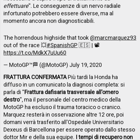
effettuare
''. Le conseguenze di un nervo radiale
infortunato potrebbero essere diverse, ma al
momento ancora non diagnosticabili.
The horrendous highside that took
@marcmarquez93
out of the race 💥
#SpanishGP
🇪🇸 | 📽️
https://t.co/MdkX7uUu60
— MotoGP™🏁 (@MotoGP)
July 19, 2020
FRATTURA CONFERMATA
Più tardi la Honda ha
diffuso in un comunicato la diagnosi completa: si
parla di ''
Frattura dafisaria trasversale all'omero
destro
'', ma il personale del centro medico della
MotoGP ha escluso il trauma toracico o cranico.
Marquez resterà in osservazione altre 12 ore, poi
domani verrà trasferito all'Ospedale Universitario
Dexeus di Barcellona per essere operato dallo stesso
dottor Mir e della sua equipe.
I tempi di recupero non