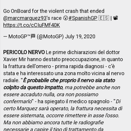
Go OnBoard for the violent crash that ended
@marcmarquez93
's race 😮
#SpanishGP
🇪🇸 | 📽️
https://t.co/cCIuFMf40K
— MotoGP™🏁 (@MotoGP)
July 19, 2020
PERICOLO NERVO
Le prime dichiarazioni del dottor
Xavier Mir hanno destato preoccupazione, in quanto
la frattura dell'omero - prima rapida diagnosi - c'è
stata e ha interessato una zona molto vicina al nervo
radiale. ''
È probabile che proprio il nervo sia stato
colpito da questo impatto
, ma potrebbe anche non
essere accaduto nulla, ora non possiamo
confermarlo
'' - ha spiegato il medico spagnolo - ''
Di
certo Marquez sarà operato, la frattura necessita di
essere sistemata, occorre rimettere in asse l'osso.
Ma non abbiamo ancora tutte le radiografie
necessarie a capire il tipo di trattamento da