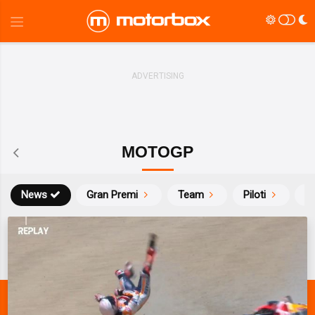
MOTOGP
News
Gran Premi
Team
Piloti
Ca