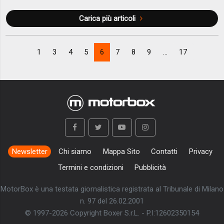
Carica più articoli
1
3
4
5
6
7
8
9
...
17
Newsletter
Chi siamo
Mappa Sito
Contatti
Privacy
Termini e condizioni
Pubblicità
MotorBox è una testata giornalistica registrata al Tribunale di Milano
n. 97 del 26.02.2001
© 1997-2026 Copyright Boxer S.r.L. - P.I:12602350154