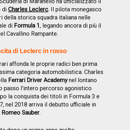
Scuderia di Maranello ha ufficializzato il
o di
Charles Leclerc
. Il pilota monegasco
i della storica squadra italiana nelle
ale di
Formula 1
, legando ancora di più il
el Cavallino Rampante.
scita di Leclerc in rosso
rari affonda le proprie radici ben prima
assima categoria automobilistica. Charles
ella
Ferrari Driver Academy
nel lontano
 passo l'intero percorso agonistico
po la conquista dei titoli in Formula 3 e
 nel 2018 arriva il debutto ufficiale in
a Romeo
Sauber
.