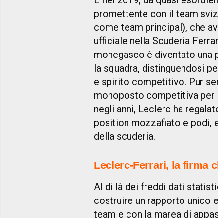
È nel 2019, da quasi esordi
promettente con il team svi
come team principal), che av
ufficiale nella Scuderia Ferrar
monegasco è diventato una p
la squadra, distinguendosi per
e spirito competitivo. Pur s
monoposto competitiva per il 
negli anni, Leclerc ha regalat
position mozzafiato e podi, en
della scuderia.
Leclerc-Ferrari, la firma 
Al di là dei freddi dati statist
costruire un rapporto unico 
team e con la marea di appas