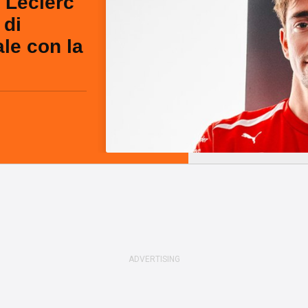
s Leclerc
 di
le con la