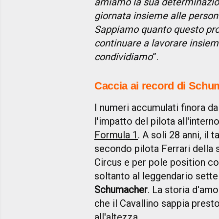
amiamo la sua determinazione
giornata insieme alle persone
Sappiamo quanto questo proget
continuare a lavorare insieme
condividiamo
”.
Caccia ai record di Sch
I numeri accumulati finora d
l'impatto del pilota all'intern
Formula 1
. A soli 28 anni, il
secondo pilota Ferrari della 
Circus e per pole position c
soltanto al leggendario set
Schumacher
. La storia d'am
che il Cavallino sappia prest
all'altezza...