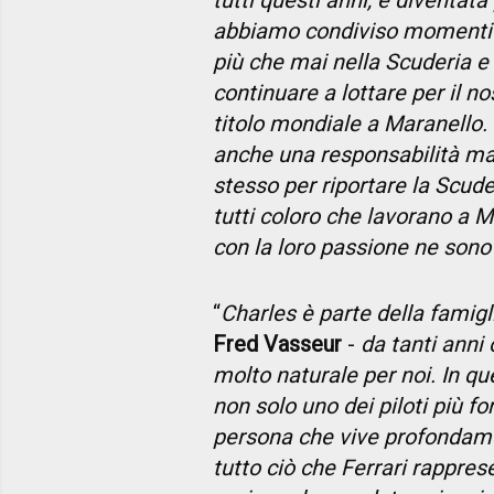
tutti questi anni, è diventa
abbiamo condiviso momenti inc
più che mai nella Scuderia 
continuare a lottare per il n
titolo mondiale a Maranello.
anche una responsabilità ma
stesso per riportare la Scude
tutti coloro che lavorano a Ma
con la loro passione ne sono 
“
Charles è parte della famigl
Fred Vasseur
-
da tanti anni
molto naturale per noi. In q
non solo uno dei piloti più f
persona che vive profondame
tutto ciò che Ferrari rappres