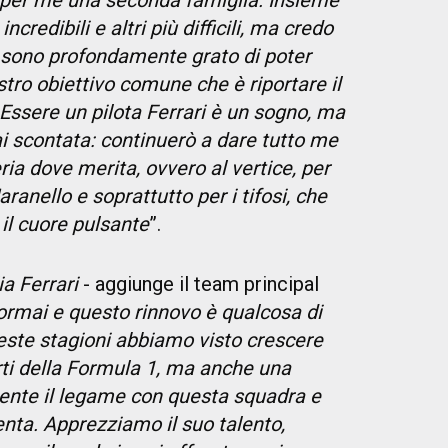
ta per me una seconda famiglia. Insieme
redibili e altri più difficili, ma credo
e sono profondamente grato di poter
ostro obiettivo comune che è riportare il
 Essere un pilota Ferrari è un sogno, ma
i scontata: continuerò a dare tutto me
ria dove merita, ovvero al vertice, per
ranello e soprattutto per i tifosi, che
il cuore pulsante
”.
ia Ferrari
- aggiunge il team principal
 ormai e questo rinnovo è qualcosa di
ueste stagioni abbiamo visto crescere
orti della Formula 1, ma anche una
nte il legame con questa squadra e
enta. Apprezziamo il suo talento,