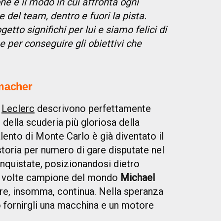
 e il modo in cui affronta ogni
 del team, dentro e fuori la pista.
to significhi per lui e siamo felici di
 per conseguire gli obiettivi che
umacher
a
Leclerc
descrivono perfettamente
o della scuderia più gloriosa della
 talento di Monte Carlo è già diventato il
storia per numero di gare disputate nel
onquistate, posizionandosi dietro
te volte campione del mondo
Michael
ore, insomma, continua. Nella speranza
o fornirgli una macchina e un motore