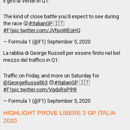
il giro di Vettel in Q1:
The kind of close battle you'd expect to see during
the race 😮
#ItalianGP
🇮🇹
#F1
pic.twitter.com/JVfpoWEoHQ
— Formula 1 (@F1)
September 5, 2020
La rabbia di George Russell per essere finito nel bel
mezzo del traffico in Q1:
Traffic on Friday, and more on Saturday for
@GeorgeRussell63
😓
#ItalianGP
🇮🇹
#F1
pic.twitter.com/VqdxRsP99l
— Formula 1 (@F1)
September 5, 2020
HIGHLIGHT
PROVE LIBERE 3 GP ITALIA
2020