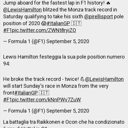
Jump aboard for the fastest lap in F1 history! 🔥
@LewisHamilton
blitzed the Monza track record in
Saturday qualifying to take his sixth
@pirellisport
pole
position of 2020 😱
#ItalianGP
🇮🇹
#F1
pic.twitter.com/ZWNt8ryiZO
— Formula 1 (@F1)
September 5, 2020
Lewis Hamilton festeggia la sua pole position numero
94:
He broke the track record - twice! 💪
@LewisHamilton
will start Sunday's race in Monza from the very
front
#ItalianGP
🇮🇹
#F1
pic.twitter.com/kNnPWv7ZuW
— Formula 1 (@F1)
September 5, 2020
La battaglia tra Raikkonen e Ocon che ha condizionato