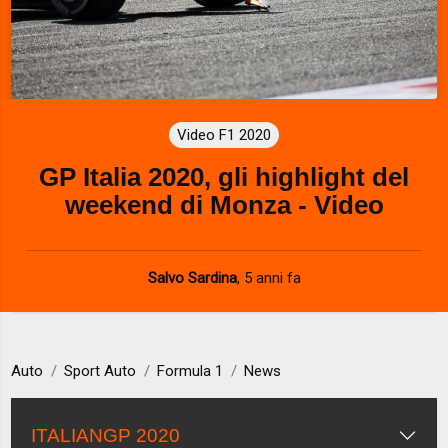
Video F1 2020
GP Italia 2020, gli highlight del
weekend di Monza - Video
Salvo Sardina
,
5 anni fa
Auto
Sport Auto
Formula 1
News
ITALIANGP 2020