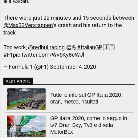
alla Ascari.
There were just 22 minutes and 15 seconds between
@Max33Verstappen
's crash and his return to the
track
Top work,
@redbullracing
👏💪
#ItalianGP
🇮🇹
#F1
pic.twitter.com/Wv5Ky8cWJl
— Formula 1 (@F1)
September 4, 2020
VEDI ANCHE
Tutte le info sul GP Italia 2020:
orari, meteo, risultati
GP Italia 2020, come lo seguo in
tv? Orari Sky, Tv8 e diretta
MotorBox