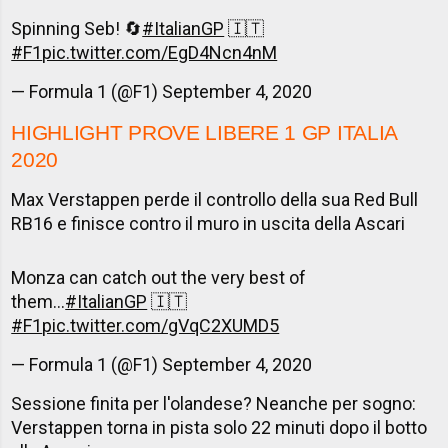
Spinning Seb! 🔄
#ItalianGP
🇮🇹
#F1
pic.twitter.com/EgD4Ncn4nM
— Formula 1 (@F1)
September 4, 2020
HIGHLIGHT
PROVE LIBERE 1 GP ITALIA
2020
Max Verstappen perde il controllo della sua Red Bull
RB16 e finisce contro il muro in uscita della Ascari
Monza can catch out the very best of
them...
#ItalianGP
🇮🇹
#F1
pic.twitter.com/gVqC2XUMD5
— Formula 1 (@F1)
September 4, 2020
Sessione finita per l'olandese? Neanche per sogno:
Verstappen torna in pista solo 22 minuti dopo il botto