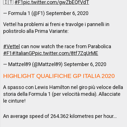
🇮🇹
#F1
pic.twitter.com/gwZbEQfVdT
— Formula 1 (@F1)
September 6, 2020
Vettel ha problemi ai freni e travolge i pannelli in
polistirolo alla Prima Variante:
#Vettel
can now watch the race from Parabolica
#F1
#ItalianGP
pic.twitter.com/8tf7ZqUrME
— Mattzel89 (@Mattzel89)
September 6, 2020
HIGHLIGHT
QUALIFICHE GP ITALIA 2020
A spasso con Lewis Hamilton nel giro più veloce della
storia della Formula 1 (per velocità media). Allacciate
le cinture!
An average speed of 264.362 kilometres per hour...