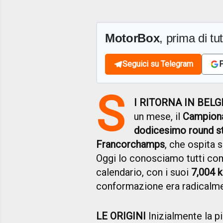
MotorBox
, prima di tutt
Seguici su Telegram
F
S
I RITORNA IN BELG
un mese, il
Campiona
dodicesimo round s
Francorchamps
, che ospita s
Oggi lo conosciamo tutti come 
calendario, con i suoi
7,004 
conformazione era radicalme
LE ORIGINI
Inizialmente la pi