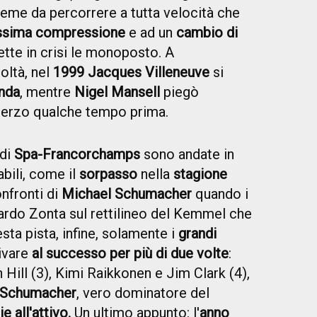
sieme da percorrere a tutta velocità che
issima compressione
e ad un
cambio di
ette in crisi le monoposto. A
oltà, nel
1999 Jacques Villeneuve
si
nda
, mentre
Nigel Mansell
piegò
 sterzo qualche tempo prima.
 di
Spa-Francorchamps
sono andate in
bili, come il
sorpasso
nella
stagione
nfronti di
Michael Schumacher
quando i
ardo Zonta sul rettilineo del Kemmel che
sta pista, infine, solamente i
grandi
rivare
al successo per più di due volte
:
ill (3), Kimi Raikkonen e Jim Clark (4),
Schumacher
, vero dominatore del
ie all'attivo.
Un ultimo appunto: l'
anno