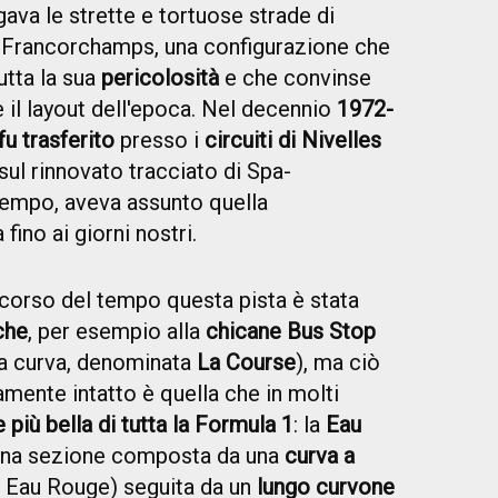
ava le strette e tortuose strade di
a Francorchamps, una configurazione che
utta la sua
pericolosità
e che convinse
e il layout dell'epoca. Nel decennio
1972-
fu trasferito
presso i
circuiti di Nivelles
 sul rinnovato tracciato di Spa-
tempo, aveva assunto quella
ino ai giorni nostri.
corso del tempo questa pista è stata
che
, per esempio alla
chicane Bus Stop
ma curva, denominata
La Course
), ma ciò
mente intatto è quella che in molti
e più bella di tutta la Formula 1
: la
Eau
 una sezione composta da una
curva a
a Eau Rouge) seguita da un
lungo curvone