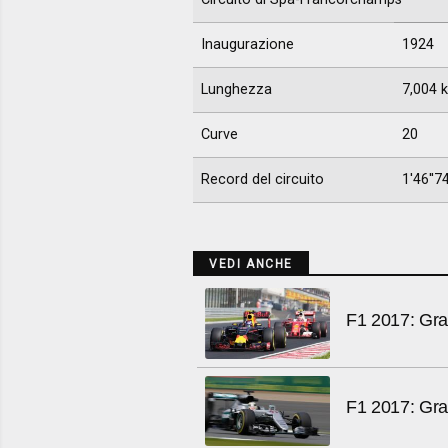
Inaugurazione
1924
Lunghezza
7,004 
Curve
20
Record del circuito
1'46''
VEDI ANCHE
F1 2017: Gra
F1 2017: Gran