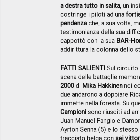
a destra tutto in salita
, un in
costringe i piloti ad una
fort
pendenza
che, a sua volta, m
testimonianza della sua diffic
cappottò con la sua
BAR-Ho
addirittura la colonna dello
FATTI SALIENTI
Sul circuito
scena delle battaglie memora
2000
di
Mika Hakkinen
nei co
due andarono a doppiare Ric
immette nella foresta. Su que
Campioni
sono riusciti ad ar
Juan Manuel Fangio e Damon H
Ayrton Senna (5) e lo stesso
tracciato belga con
sei vittor