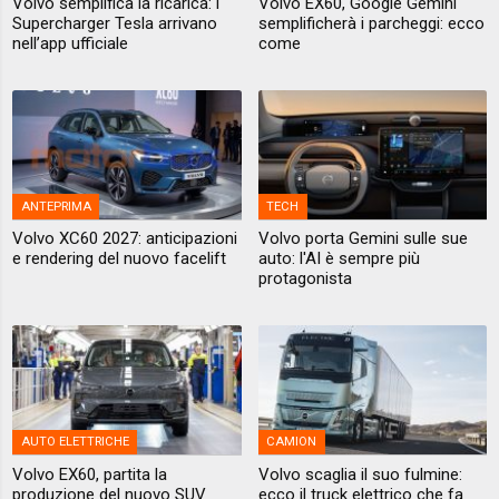
Volvo semplifica la ricarica: i
Volvo EX60, Google Gemini
Supercharger Tesla arrivano
semplificherà i parcheggi: ecco
nell’app ufficiale
come
ANTEPRIMA
TECH
Volvo XC60 2027: anticipazioni
Volvo porta Gemini sulle sue
e rendering del nuovo facelift
auto: l'AI è sempre più
protagonista
AUTO ELETTRICHE
CAMION
Volvo EX60, partita la
Volvo scaglia il suo fulmine:
produzione del nuovo SUV
ecco il truck elettrico che fa