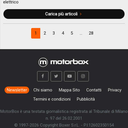
elettrico
Carica più articoli
1
2
3
4
5
...
28
Newsletter
Chi siamo
Mappa Sito
Contatti
Privacy
Termini e condizioni
Pubblicità
MotorBox è una testata giornalistica registrata al Tribunale di Milano
n. 97 del 26.02.2001
© 1997-2026 Copyright Boxer S.r.L. - P.I:12602350154