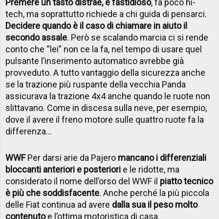
Premere un tasto distrae, è fastidioso
, fa poco hi-
tech, ma soprattutto richiede a chi guida di pensarci.
Decidere quando è il caso di chiamare in aiuto il
secondo assale
. Però se scalando marcia ci si rende
conto che “lei” non ce la fa, nel tempo di usare quel
pulsante l’inserimento automatico avrebbe già
provveduto. A tutto vantaggio della sicurezza anche
se la trazione più ruspante della vecchia Panda
assicurava la trazione 4x4 anche quando le ruote non
slittavano. Come in discesa sulla neve, per esempio,
dove il avere il freno motore sulle quattro ruote fa la
differenza...
WWF
Per darsi arie da Pajero
mancano i differenziali
bloccanti anteriori e posteriori
e le ridotte, ma
considerato il nome dell’orso del WWF il
piatto tecnico
è più che soddisfacente
. Anche perché la più piccola
delle Fiat continua ad avere
dalla sua il peso molto
contenuto
e l’ottima motoristica di casa.