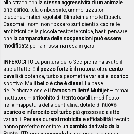
alla strada con
la stessa aggressività di un animale
che carica
, telaio ribassato, ammortizzatori
oleopneumatici regolabili Blinstein e molle Eibach.
Casomai i nomi non fossero sufficienti a capire le
ambizioni della piccola testosteronica, basti pensare
che
la campanatura delle sospensioni può essere
modificata
per la massima resa in gara.
INFEROCITO
La puntura dello Scorpione ha avuto il
suo effetto. E
il pezzo forte è il motore:
oltre
cento
cavalli
di potenza, turbo a geometria variabile, scarico
sportivo. Ma
il bello è che è diesel.
La base
dell’elaborazione è
il famoso milletré Multijet
– ormai
mattatore –
arricchito di trenta cavalli,
modificato
nella mappatura della centralina, dotato di
nuovo
scarico e inferocito col turbo
più grosso ad alette
variabili.
Per assicurarsi motricità e affidabilità
i tecnici
hanno preferito montare
un cambio derivato dalla
Punto JTD,
predisponendo la trasmissione per un