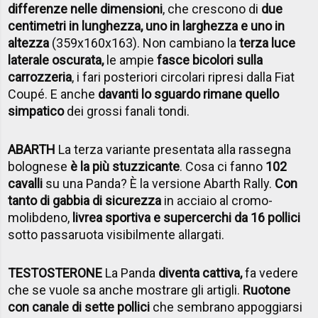
differenze nelle dimensioni
, che crescono di
due
centimetri in lunghezza, uno in larghezza e uno in
altezza
(359x160x163). Non cambiano la
terza luce
laterale oscurata,
le ampie
fasce bicolori sulla
carrozzeria
, i fari posteriori circolari ripresi dalla Fiat
Coupé. E anche
davanti lo sguardo rimane quello
simpatico
dei grossi fanali tondi.
ABARTH
La terza variante presentata alla rassegna
bolognese
è la più stuzzicante
. Cosa ci fanno
102
cavalli
su una Panda? È la versione Abarth Rally.
Con
tanto di gabbia di sicurezza
in acciaio al cromo-
molibdeno,
livrea sportiva e supercerchi da 16 pollici
sotto passaruota visibilmente allargati.
TESTOSTERONE
La Panda
diventa cattiva,
fa vedere
che se vuole sa anche mostrare gli artigli.
Ruotone
con canale di sette pollici
che sembrano appoggiarsi