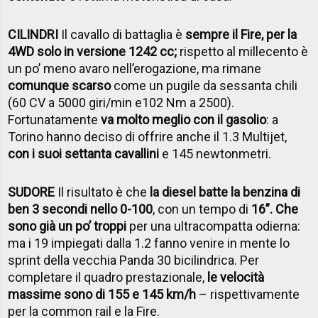
CILINDRI
Il cavallo di battaglia è
sempre il Fire, per la
4WD solo in versione 1242 cc;
rispetto al millecento è
un po’ meno avaro nell’erogazione, ma rimane
comunque scarso
come un pugile da sessanta chili
(60 CV a 5000 giri/min e102 Nm a 2500).
Fortunatamente
va molto meglio con il gasolio
: a
Torino hanno deciso di offrire anche il 1.3 Multijet,
con i suoi settanta cavallini
e 145 newtonmetri.
SUDORE
Il risultato è che
la diesel batte la benzina di
ben 3 secondi nello 0-100
, con un tempo di
16”. Che
sono già un po’ troppi
per una ultracompatta odierna:
ma i 19 impiegati dalla 1.2 fanno venire in mente lo
sprint della vecchia Panda 30 bicilindrica. Per
completare il quadro prestazionale,
le velocità
massime sono di 155 e 145 km/h
– rispettivamente
per la common rail e la Fire.