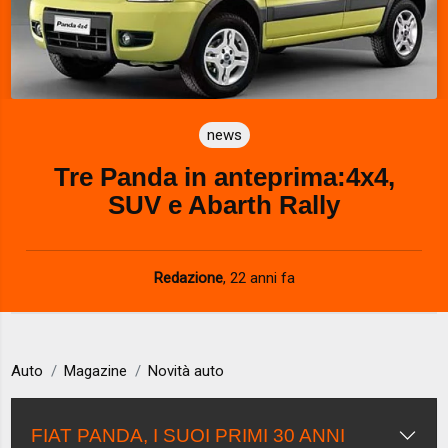
news
Tre Panda in anteprima:4x4,
SUV e Abarth Rally
Redazione
,
22 anni fa
Auto
Magazine
Novità auto
FIAT PANDA, I SUOI PRIMI 30 ANNI