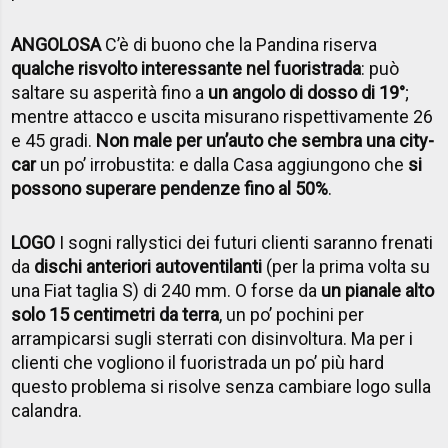
ANGOLOSA
C’è di buono che la Pandina riserva
qualche risvolto interessante nel fuoristrada
: può
saltare su asperità fino a
un angolo di dosso di 19°
;
mentre attacco e uscita misurano rispettivamente 26
e 45 gradi.
Non male per un’auto che sembra una city-
car
un po’ irrobustita: e dalla Casa aggiungono che
si
possono superare pendenze fino al 50%
.
LOGO
I sogni rallystici dei futuri clienti saranno frenati
da
dischi anteriori autoventilanti
(per la prima volta su
una Fiat taglia S) di 240 mm. O forse da
un pianale alto
solo 15 centimetri da terra
, un po’ pochini per
arrampicarsi sugli sterrati con disinvoltura. Ma per i
clienti che vogliono il fuoristrada un po’ più hard
questo problema si risolve senza cambiare logo sulla
calandra.