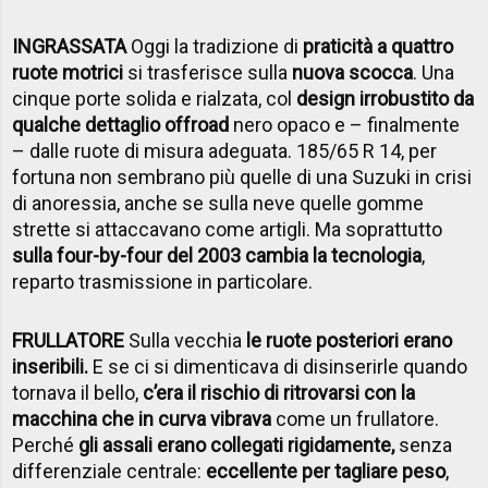
INGRASSATA
Oggi la tradizione di
praticità a quattro
ruote motrici
si trasferisce sulla
nuova scocca
. Una
cinque porte solida e rialzata, col
design irrobustito da
qualche dettaglio offroad
nero opaco e – finalmente
– dalle ruote di misura adeguata. 185/65 R 14, per
fortuna non sembrano più quelle di una Suzuki in crisi
di anoressia, anche se sulla neve quelle gomme
strette si attaccavano come artigli. Ma soprattutto
sulla four-by-four del 2003 cambia la tecnologia
,
reparto trasmissione in particolare.
FRULLATORE
Sulla vecchia
le ruote posteriori erano
inseribili.
E se ci si dimenticava di disinserirle quando
tornava il bello,
c’era il rischio di ritrovarsi con la
macchina che in curva vibrava
come un frullatore.
Perché
gli assali erano collegati rigidamente,
senza
differenziale centrale:
eccellente per tagliare peso
,