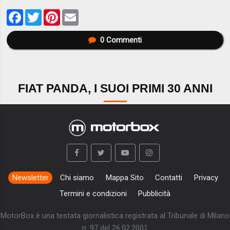
Facebook
Twitter
Pinterest
Email
0
Commenti
FIAT PANDA, I SUOI PRIMI 30 ANNI
Newsletter
Chi siamo
Mappa Sito
Contatti
Privacy
Termini e condizioni
Pubblicità
MotorBox è una testata giornalistica registrata al Tribunale di Milano
n. 97 del 26.02.2001