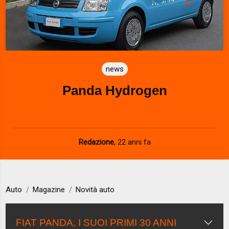
news
Panda Hydrogen
Redazione
,
22 anni fa
Auto
Magazine
Novità auto
FIAT PANDA, I SUOI PRIMI 30 ANNI