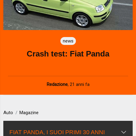
news
Crash test: Fiat Panda
Redazione
,
21 anni fa
Auto
Magazine
FIAT PANDA, I SUOI PRIMI 30 ANNI