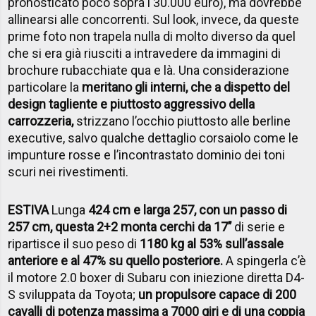
pronosticato poco sopra i 30.000 euro), ma dovrebbe
allinearsi alle concorrenti. Sul look, invece, da queste
prime foto non trapela nulla di molto diverso da quel
che si era già riusciti a intravedere da immagini di
brochure rubacchiate qua e là. Una considerazione
particolare la
meritano gli interni, che a dispetto del
design tagliente e piuttosto aggressivo della
carrozzeria,
strizzano l’occhio piuttosto alle berline
executive, salvo qualche dettaglio corsaiolo come le
impunture rosse e l’incontrastato dominio dei toni
scuri nei rivestimenti.
ESTIVA
Lunga
424 cm e larga 257, con un passo di
257 cm, questa 2+2 monta cerchi da 17’’
di serie e
ripartisce il suo peso di
1180 kg al 53% sull’assale
anteriore e al 47% su quello posteriore.
A spingerla c’è
il motore 2.0 boxer di Subaru con iniezione diretta D4-
S sviluppata da Toyota;
un propulsore capace di 200
cavalli di potenza massima a 7000 giri e di una coppia