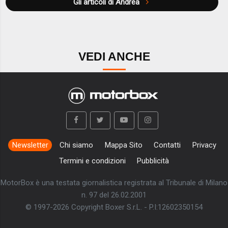
Gli articoli di Andrea
VEDI ANCHE
Newsletter
Chi siamo
Mappa Sito
Contatti
Privacy
Termini e condizioni
Pubblicità
MotorBox è una testata giornalistica registrata al Tribunale di Milano
n. 97 del 26.02.2001
© 1997-2026 Copyright Boxer S.r.L. - P.I:12602350154