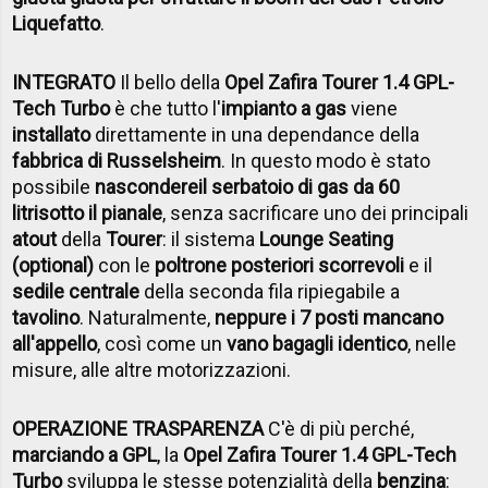
Liquefatto
.
INTEGRATO
Il bello della
Opel Zafira Tourer 1.4 GPL-
Tech Turbo
è che tutto l'
impianto a gas
viene
installato
direttamente in una dependance della
fabbrica di Russelsheim
. In questo modo è stato
possibile
nascondere
il serbatoio di gas da 60
litri
sotto il pianale
, senza sacrificare uno dei principali
atout
della
Tourer
: il sistema
Lounge Seating
(optional)
con le
poltrone posteriori scorrevoli
e il
sedile centrale
della seconda fila ripiegabile a
tavolino
. Naturalmente,
neppure i 7 posti mancano
all'appello
, così come un
vano bagagli identico
, nelle
misure, alle altre motorizzazioni.
OPERAZIONE TRASPARENZA
C'è di più perché,
marciando a GPL
, la
Opel Zafira Tourer 1.4 GPL-Tech
Turbo
sviluppa le stesse potenzialità della
benzina
: