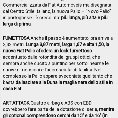
Commercializzata da Fiat Automóveis ma disegnata
dal Centro Stile italiano, la nuova Palio – “Novo Palio”
in portoghese - è cresciuta:
più lunga, più alta e più
larga di prima.
FUMETTOSA
Anche il passo è aumentato, ora arriva a
2,42 metri.
Lunga 3,87 metri, larga 1,67 e alta 1,50, la
nuova Fiat Palio sfodera un look fumettoso
accentuato dalle rotondità dei gruppi ottici, che
sembra anche cucito a puntino per sottolinearne le
nuove dimensioni e l’accresciuta abitabilità. Nel
complesso la Palio appare svecchiata quel tanto che
basta
da lasciare alla Duna la maglia nera dello stile in
casa Fiat
.
ART ATTACK
Quattro airbag e ABS con EBD
dovrebbero fare parte della dotazione di serie,
mentre
gli optional comprendono cerchi da 15’’ e da 16’’ (in