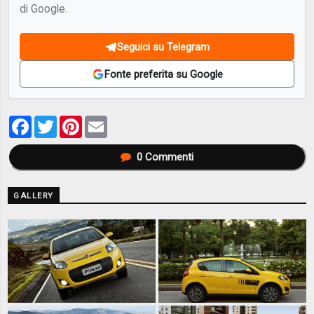
di Google.
Seguici su Telegram
Fonte preferita su Google
Facebook
Twitter
Pinterest
Email
0
Commenti
GALLERY