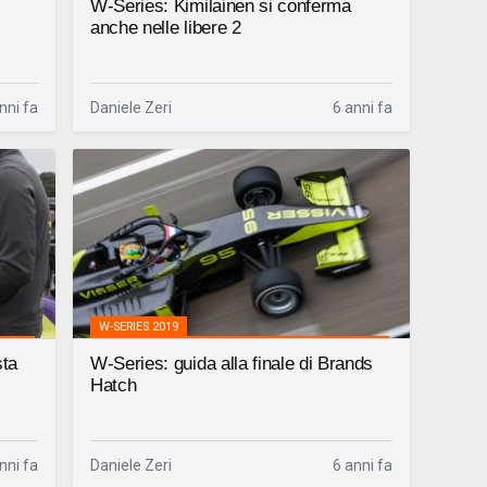
W-Series: Kimilainen si conferma
anche nelle libere 2
nni fa
Daniele Zeri
6 anni fa
W-SERIES 2019
sta
W-Series: guida alla finale di Brands
Hatch
nni fa
Daniele Zeri
6 anni fa