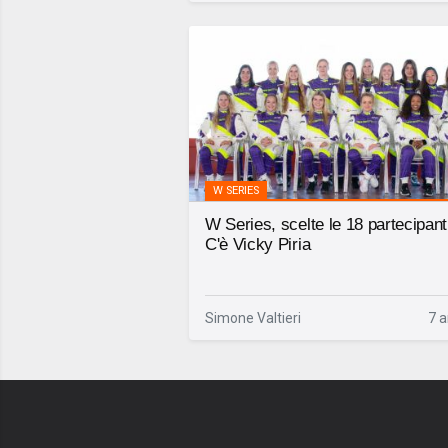
W SERIES
W Series, scelte le 18 partecipant
C'è Vicky Piria
Simone Valtieri
7 a