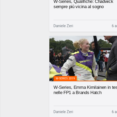
W-Series, Qualifiche: Chadwick
sempre più vicina al sogno
Daniele Zeri
6 a
W-SERIES 2019
W-Series, Emma Kimilainen in te
nelle FP1 a Brands Hatch
Daniele Zeri
6 a