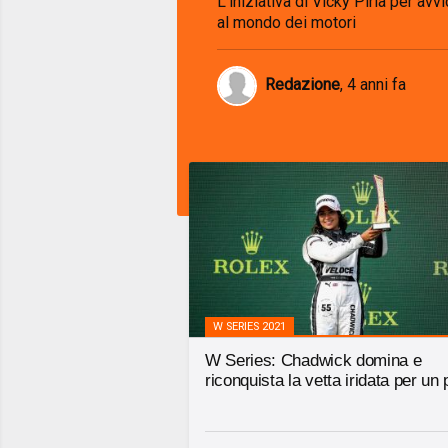
L'iniziativa di Vicky Piria per avv
al mondo dei motori
Redazione
,
4 anni fa
W SERIES 2021
W Series: Chadwick domina e
riconquista la vetta iridata per un