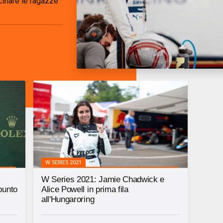
icinare le ragazze
W SERIES 2021
W Series 2021: Jamie Chadwick e
 punto
Alice Powell in prima fila
all'Hungaroring