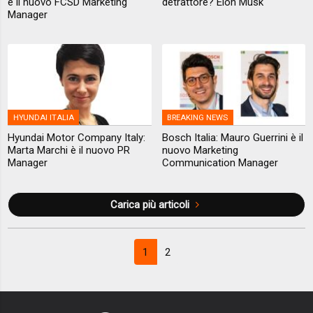
è il nuovo FCSD Marketing
detrattore? Elon Musk
Manager
HYUNDAI ITALIA
BREAKING NEWS
Hyundai Motor Company Italy:
Bosch Italia: Mauro Guerrini è il
Marta Marchi è il nuovo PR
nuovo Marketing
Manager
Communication Manager
Carica più articoli
1
2