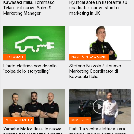
Kawasaki Italia, Tommaso
Hyundai apre un ristorante su
Telaro è il nuovo Sales &
una Inster: nuovo stunt di
Marketing Manager
marketing in UK
EDITORIALE
NOVITÀ IN KAWASAKI
L'auto elettrica non decolla:
Stefano Nizzola è il nuovo
"colpa dello storytelling"
Marketing Coordinator di
Kawasaki Italia
MERCATO MOTO
MIMO 2022
Yamaha Motor Italia, le nuove
Fiat: "La svolta elettrica sarà