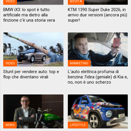
VIDEO
NOVITÀ
BMW iX3: lo spot è tutto
KTM 1390 Super Duke 2026, in
artificiale ma dietro alla
arrivo due versioni (ancora più)
finzione c’è una storia vera
super!
VIDEO
MARKETING
Stunt per vendere auto: top e
L’auto elettrica profuma di
flop che diventano virali
benzina: l’idea (geniale) di Kia e,
no, non è uno scherzo
NEWS
LIFESTYLE