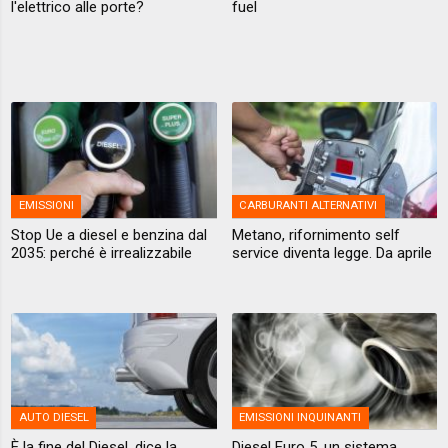
l'elettrico alle porte?
fuel
EMISSIONI
CARBURANTI ALTERNATIVI
Stop Ue a diesel e benzina dal
Metano, rifornimento self
2035: perché è irrealizzabile
service diventa legge. Da aprile
AUTO DIESEL
EMISSIONI INQUINANTI
È la fine del Diesel, dice la
Diesel Euro 5, un sistema