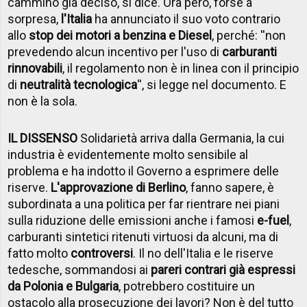
cammino già deciso, si dice. Ora però, forse a
sorpresa,
l'Italia
ha annunciato il suo voto contrario
allo
stop dei motori a benzina e Diesel
, perché: ''non
prevedendo alcun incentivo per l'uso di
carburanti
rinnovabili
, il regolamento non è in linea con il principio
di
neutralità tecnologica
'', si legge nel documento. E
non è la sola.
IL DISSENSO
Solidarietà arriva dalla Germania, la cui
industria è evidentemente molto sensibile al
problema e ha indotto il Governo a esprimere delle
riserve.
L'approvazione di Berlino
, fanno sapere, è
subordinata a una politica per far rientrare nei piani
sulla riduzione delle emissioni anche i famosi
e-fuel
,
carburanti sintetici ritenuti virtuosi da alcuni, ma di
fatto molto
controversi
. Il no dell'Italia e le riserve
tedesche, sommandosi ai
pareri contrari già espressi
da Polonia e Bulgaria
, potrebbero costituire un
ostacolo alla prosecuzione dei lavori? Non è del tutto