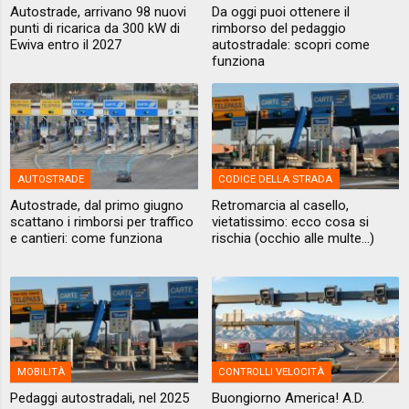
Autostrade, arrivano 98 nuovi
Da oggi puoi ottenere il
punti di ricarica da 300 kW di
rimborso del pedaggio
Ewiva entro il 2027
autostradale: scopri come
funziona
AUTOSTRADE
CODICE DELLA STRADA
Autostrade, dal primo giugno
Retromarcia al casello,
scattano i rimborsi per traffico
vietatissimo: ecco cosa si
e cantieri: come funziona
rischia (occhio alle multe...)
MOBILITÀ
CONTROLLI VELOCITÀ
Pedaggi autostradali, nel 2025
Buongiorno America! A.D.