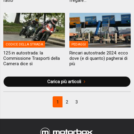
fatto
fregare...
CODICE DELLA STRADA
PEDAGGI
125 in autostrada: la
Rincari autostrade 2024: ecco
Commissione Trasporti della
dove (e di quanto) pagherai di
Camera dice sì
più
Carica più articoli
1
2
3