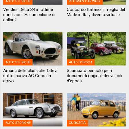
AUTO STORICHE
PETERSEN CAR WEEK
Vendesi Delta S4 in ottime
Concorso Italiano, il meglio del
condizioni. Hai un milione di
Made in Italy diventa virtuale
dollari?
AUTO STORICHE
AUTO D'EPOCA
Amanti delle classiche fatevi
Scampato pericolo per i
sotto: nuova AC Cobra in
documenti originali dei veicoli
arrivo
d'epoca
AUTO STORICHE
CURIOSITÀ