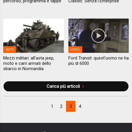
percorso, programma e tappe
Classic. Senza l'Enterprise
ASTE
VIDEO
Mezzi militari: all'asta jeep,
Ford Transit: quest'uomo ne ha
moto e carri armati dello
più di 6000
sbarco in Normandia
Carica più articoli
1
2
3
4