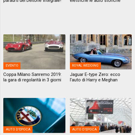
paraurti del Deltone Integrale!
elettriche le auto storiche
EVENTO
ROYAL WEDDING
Coppa Milano Sanremo 2019:
Jaguar E-type Zero: ecco
la gara di regolarità in 3 giorni
l'auto di Harry e Meghan
AUTO D'EPOCA
AUTO D'EPOCA