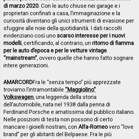
di marzo 2020
. Con le auto chiuse nei garage e i
proprietari confinati a casa, l’immaginazione e la
curiosità diventano gli unici strumenti di evasione per
sfuggire alle noie della quotidianità. I dati raccolti
evidenziano così uno
scarso interesse per i nuovi
modelli
, certificando, al contrario, un
ritorno di fiamma
per le auto d’epoca e per le vetture vintage
“mainstream”
, ovvero quelle che hanno fatto sognare
intere generazioni.
AMARCORD
Fra
le “senza tempo” più apprezzate
troviamo l’intramontabile
''Maggiolino''
Volkswagen
, una leggenda della storia
dell’automobile, nata nel 1938 dalla penna di
Ferdinand Porsche e amatissima dal pubblico italiano.
Nelle posizioni di testa non possono di certo
mancare i gioielli nostrani, con
Alfa-Romeo
vero “love
brand” per gli abitanti del Belpaese. Fra le più