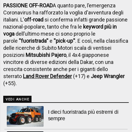
PASSIONE OFF-ROAD
A quanto pare, l’emergenza
Coronavirus ha rafforzato la voglia d'avventura degli
italiani. L'
off-road
si conferma infatti grande passione
nazional-popolare, tanto che fra le
keyword più in
voga
dell’ultimo mese ci sono proprio le
parole
''fuoristrada''
e
''pick-up''
. E così, nella classifica
delle ricerche di Subito Motori scala di ventisei
posizioni
Mitsubishi Pajero
, il 4x4 giapponese
vincitore di diverse edizioni della Dakar, con una
crescita consistente anche per i giganti dello
sterrato
Land Rover Defender
(+17) e
Jeep Wrangler
(+55).
VEDI ANCHE
I dieci fuoristrada più estremi di
sempre