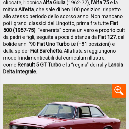
cliccate, l’iconica
Alfa Giulia
(1962-77), l’
Alfa 75
e la
mitica
Alfetta
, che sale di ben 100 posizioni rispetto
allo stesso periodo dello scorso anno. Non mancano
poi i grandi classici del Lingotto, prima fra tutte
Fiat
500 (1957-75)
: ''venerata'' come un vero e proprio cult
da padri e figli, seguita a poca distanza da
Fiat 127
, dal
bolide anni ‘90
Fiat Uno Turbo i.e
(+81 posizioni) e
dalla spider
Fiat Barchetta
. Alla lista si aggiungono
modelli indimenticabili dal curriculum illustre,
come
Renault 5 GT Turbo
e la “regina” dei rally
Lancia
Delta Integrale
.