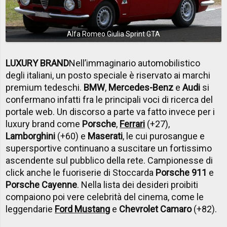
Alfa Romeo Giulia Sprint GTA
LUXURY BRAND
Nell’immaginario automobilistico
degli italiani, un posto speciale è riservato ai marchi
premium tedeschi.
BMW
,
Mercedes-Benz
e
Audi
si
confermano infatti fra le principali voci di ricerca del
portale web. Un discorso a parte va fatto invece per i
luxury brand come
Porsche
,
Ferrari
(+27),
Lamborghini
(+60) e
Maserati
, le cui purosangue e
supersportive continuano a suscitare un fortissimo
ascendente sul pubblico della rete. Campionesse di
click anche le fuoriserie di Stoccarda
Porsche 911
e
Porsche Cayenne
. Nella lista dei desideri proibiti
compaiono poi vere celebrità del cinema, come le
leggendarie
Ford Mustang
e
Chevrolet Camaro
(+82).