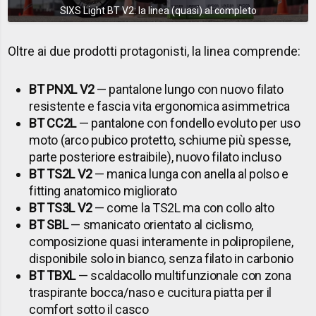
SIXS Light BT V2: la linea (quasi) al completo
Oltre ai due prodotti protagonisti, la linea comprende:
BT PNXL V2
— pantalone lungo con nuovo filato
resistente e fascia vita ergonomica asimmetrica
BT CC2L
— pantalone con fondello evoluto per uso
moto (arco pubico protetto, schiume più spesse,
parte posteriore estraibile), nuovo filato incluso
BT TS2L V2
— manica lunga con anella al polso e
fitting anatomico migliorato
BT TS3L V2
— come la TS2L ma con collo alto
BT SBL
— smanicato orientato al ciclismo,
composizione quasi interamente in polipropilene,
disponibile solo in bianco, senza filato in carbonio
BT TBXL
— scaldacollo multifunzionale con zona
traspirante bocca/naso e cucitura piatta per il
comfort sotto il casco