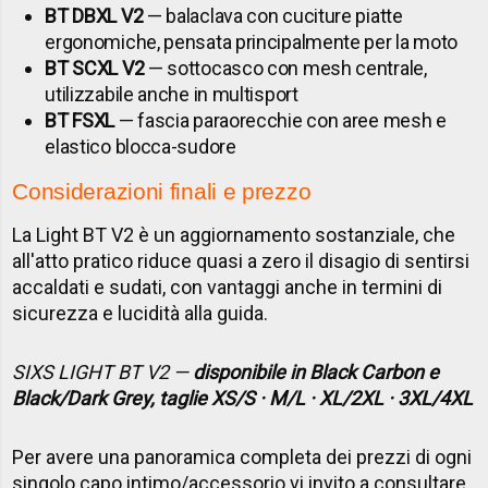
BT DBXL V2
— balaclava con cuciture piatte
ergonomiche, pensata principalmente per la moto
BT SCXL V2
— sottocasco con mesh centrale,
utilizzabile anche in multisport
BT FSXL
— fascia paraorecchie con aree mesh e
elastico blocca-sudore
Considerazioni finali e prezzo
La Light BT V2 è un aggiornamento sostanziale, che
all'atto pratico riduce quasi a zero il disagio di sentirsi
accaldati e sudati, con vantaggi anche in termini di
sicurezza e lucidità alla guida.
SIXS LIGHT BT V2 —
disponibile in Black Carbon e
Black/Dark Grey, taglie XS/S · M/L · XL/2XL · 3XL/4XL
Per avere una panoramica completa dei prezzi di ogni
singolo capo intimo/accessorio vi invito a consultare