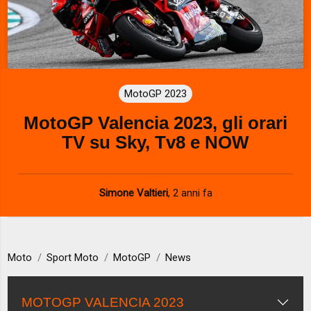
MotoGP 2023
MotoGP Valencia 2023, gli orari
TV su Sky, Tv8 e NOW
Simone Valtieri
,
2 anni fa
Moto
Sport Moto
MotoGP
News
MOTOGP VALENCIA 2023