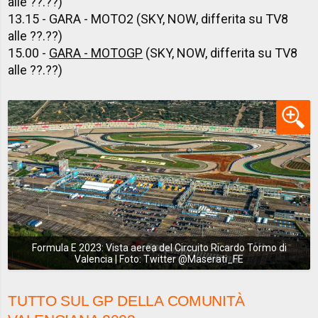
alle ??.??)
13.15 - GARA - MOTO2 (SKY, NOW, differita su TV8
alle ??.??)
15.00 -
GARA - MOTOGP
(SKY, NOW, differita su TV8
alle ??.??)
Formula E 2023: Vista aerea del Circuito Ricardo Tormo di
Valencia | Foto: Twitter @Maserati_FE
TUTTO SUL GP DELLA COMUNITÀ