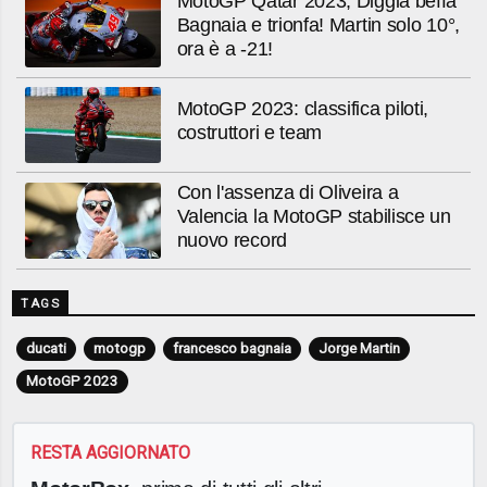
MotoGP Qatar 2023, Diggia beffa
Bagnaia e trionfa! Martin solo 10°,
ora è a -21!
MotoGP 2023: classifica piloti,
costruttori e team
Con l'assenza di Oliveira a
Valencia la MotoGP stabilisce un
nuovo record
TAGS
ducati
motogp
francesco bagnaia
Jorge Martin
MotoGP 2023
RESTA AGGIORNATO