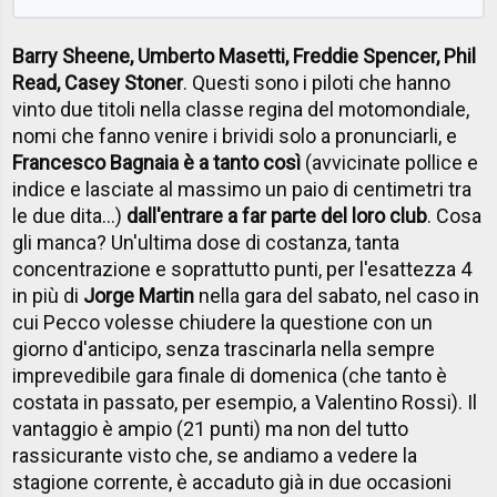
Barry Sheene, Umberto Masetti, Freddie Spencer, Phil
Read, Casey Stoner
. Questi sono i piloti che hanno
vinto due titoli nella classe regina del motomondiale,
nomi che fanno venire i brividi solo a pronunciarli, e
Francesco Bagnaia è a tanto così
(avvicinate pollice e
indice e lasciate al massimo un paio di centimetri tra
le due dita...)
dall'entrare a far parte del loro club
. Cosa
gli manca? Un'ultima dose di costanza, tanta
concentrazione e soprattutto punti, per l'esattezza 4
in più di
Jorge Martin
nella gara del sabato, nel caso in
cui Pecco volesse chiudere la questione con un
giorno d'anticipo, senza trascinarla nella sempre
imprevedibile gara finale di domenica (che tanto è
costata in passato, per esempio, a Valentino Rossi). Il
vantaggio è ampio (21 punti) ma non del tutto
rassicurante visto che, se andiamo a vedere la
stagione corrente, è accaduto già in due occasioni