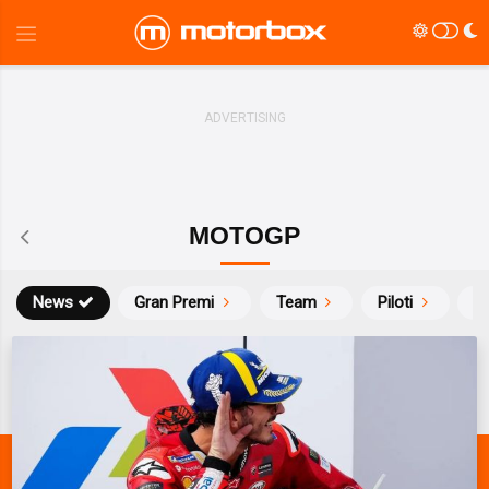
MOTOGP
News
Gran Premi
Team
Piloti
Ca