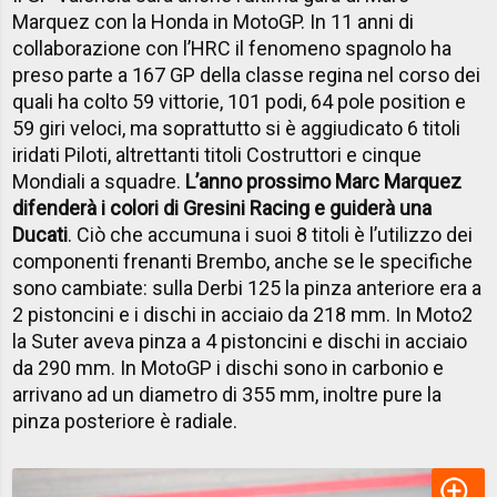
Marquez con la Honda in MotoGP. In 11 anni di
collaborazione con l’HRC il fenomeno spagnolo ha
preso parte a 167 GP della classe regina nel corso dei
quali ha colto 59 vittorie, 101 podi, 64 pole position e
59 giri veloci, ma soprattutto si è aggiudicato 6 titoli
iridati Piloti, altrettanti titoli Costruttori e cinque
Mondiali a squadre.
L’anno prossimo Marc Marquez
difenderà i colori di Gresini Racing e guiderà una
Ducati
. Ciò che accumuna i suoi 8 titoli è l’utilizzo dei
componenti frenanti Brembo, anche se le specifiche
sono cambiate: sulla Derbi 125 la pinza anteriore era a
2 pistoncini e i dischi in acciaio da 218 mm. In Moto2
la Suter aveva pinza a 4 pistoncini e dischi in acciaio
da 290 mm. In MotoGP i dischi sono in carbonio e
arrivano ad un diametro di 355 mm, inoltre pure la
pinza posteriore è radiale.