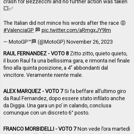
crash for Bezzecchi and no further action was taken
💥✅
The Italian did not mince his words after the race 😡
#ValenciaGP
🏁
pic.twitter.com/aRmgxJY9lm
— MotoGP™🏁 (@MotoGP)
November 26, 2023
RAUL FERNANDEZ - VOTO 8
Zitto zitto, quieto quieto,
il buon Raul fa una bellissima gara, e rimonta nel finale
fino alla quinta posizione, a 4” abbondanti dal
vincitore. Veramente niente male.
ALEX MARQUEZ - VOTO 7
Si fa beffare all’ultimo giro
da Raul Fernandez, dopo essere stato infilato anche
da Diggia. Una gara un po’ in calando, conclusa
comunque con un discreto 6° posto.
FRANCO MORBIDELLI - VOTO 7
Non vede l’ora martedì