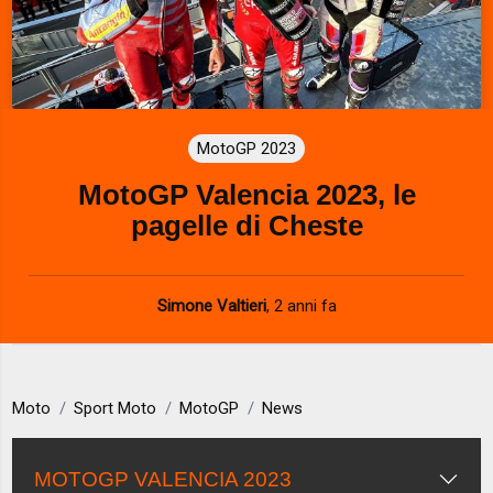
MotoGP 2023
MotoGP Valencia 2023, le
pagelle di Cheste
Simone Valtieri
,
2 anni fa
Moto
Sport Moto
MotoGP
News
MOTOGP VALENCIA 2023