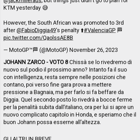
@jackmilleraus
, but things just didn't go to plan for
KTM yesterday 😅
However, the South African was promoted to 3rd
after
@FabioDiggia49
's penalty ⬆️
#ValenciaGP
🏁
pic.twitter.com/QaolssAE8B
— MotoGP™🏁 (@MotoGP)
November 26, 2023
JOHANN ZARCO - VOTO 8
Chissà se lo rivedremo di
nuovo sul podio il prossimo anno? Intanto fa il suo
con intelligenza, resta sempre nelle posizioni che
contano, poi verso fine gara prova a mettere
pressione a Bagnaia, ma per farlo si fa beffare da
Diggia. Quel secondo posto lo rivedrà a bocce ferme
per la penalità subita dall’italiano, ora per lui si apre un
nuovo complicato capitolo in Honda, e speriamo che il
buon Johann possa esserne all’altezza.
GLI ALTRI IN BREVE