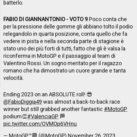
batterlo.
FABIO DI GIANNANTONIO - VOTO 9
Poco conta che
per la pressione delle gomme gli abbiano tolto il podio
relegandolo in quarta posizione, conta quello che fa
vedere in pista e nella seconda parte di stagione è
stato uno dei più forti di tutti, fatto che gli è valsa la
riconferma in MotoGP e il passaggio al team di
Valentino Rossi. Un sogno meritato per il ragazzo
romano che ha dimostrato un cuore grande e tanta
velocità.
Ending 2023 on an ABSOLUTE roll! 😎
@FabioDiggia49
was almost a back-to-back race
winner but still grabbed another fantastic
#MotoGP
podium👏
#ValenciaGP
🏁
pic.twitter.com/OVMOp6VHnu
— MotoGP™🏁 (@MotoGP)
November 26, 2023