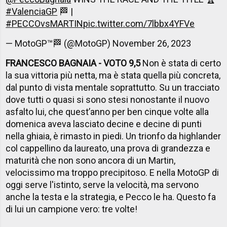
#ValenciaGP
🏁 |
#PECCOvsMARTIN
pic.twitter.com/7lbbx4YFVe
— MotoGP™🏁 (@MotoGP)
November 26, 2023
FRANCESCO BAGNAIA - VOTO 9,5
Non è stata di certo
la sua vittoria più netta, ma è stata quella più concreta,
dal punto di vista mentale soprattutto. Su un tracciato
dove tutti o quasi si sono stesi nonostante il nuovo
asfalto lui, che quest’anno per ben cinque volte alla
domenica aveva lasciato decine e decine di punti
nella ghiaia, è rimasto in piedi. Un trionfo da highlander
col cappellino da laureato, una prova di grandezza e
maturità che non sono ancora di un Martin,
velocissimo ma troppo precipitoso. E nella MotoGP di
oggi serve l'istinto, serve la velocità, ma servono
anche la testa e la strategia, e Pecco le ha. Questo fa
di lui un campione vero: tre volte!