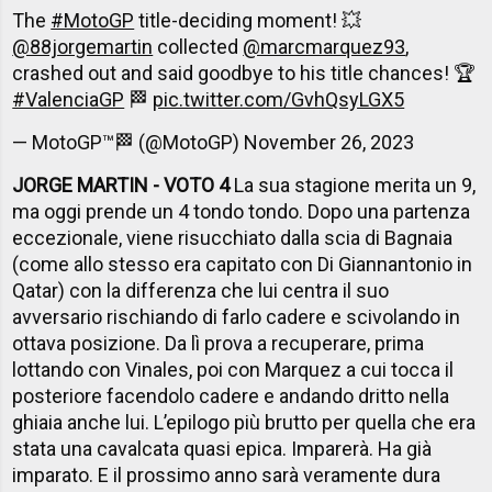
The
#MotoGP
title-deciding moment! 💥
@88jorgemartin
collected
@marcmarquez93
,
crashed out and said goodbye to his title chances! 🏆
#ValenciaGP
🏁
pic.twitter.com/GvhQsyLGX5
— MotoGP™🏁 (@MotoGP)
November 26, 2023
JORGE MARTIN - VOTO 4
La sua stagione merita un 9,
ma oggi prende un 4 tondo tondo. Dopo una partenza
eccezionale, viene risucchiato dalla scia di Bagnaia
(come allo stesso era capitato con Di Giannantonio in
Qatar) con la differenza che lui centra il suo
avversario rischiando di farlo cadere e scivolando in
ottava posizione. Da lì prova a recuperare, prima
lottando con Vinales, poi con Marquez a cui tocca il
posteriore facendolo cadere e andando dritto nella
ghiaia anche lui. L’epilogo più brutto per quella che era
stata una cavalcata quasi epica. Imparerà. Ha già
imparato. E il prossimo anno sarà veramente dura