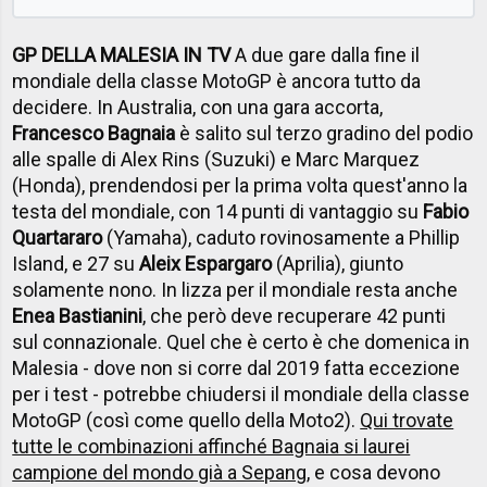
GP DELLA MALESIA IN TV
A due gare dalla fine il
mondiale della classe MotoGP è ancora tutto da
decidere. In Australia, con una gara accorta,
Francesco Bagnaia
è salito sul terzo gradino del podio
alle spalle di Alex Rins (Suzuki) e Marc Marquez
(Honda), prendendosi per la prima volta quest'anno la
testa del mondiale, con 14 punti di vantaggio su
Fabio
Quartararo
(Yamaha), caduto rovinosamente a Phillip
Island, e 27 su
Aleix Espargaro
(Aprilia), giunto
solamente nono. In lizza per il mondiale resta anche
Enea Bastianini
, che però deve recuperare 42 punti
sul connazionale. Quel che è certo è che domenica in
Malesia - dove non si corre dal 2019 fatta eccezione
per i test - potrebbe chiudersi il mondiale della classe
MotoGP (così come quello della Moto2).
Qui trovate
tutte le combinazioni affinché Bagnaia si laurei
campione del mondo già a Sepang
, e cosa devono