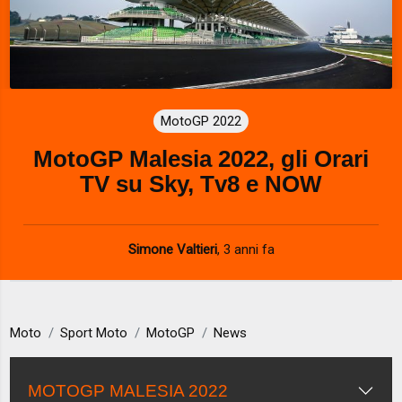
MotoGP 2022
MotoGP Malesia 2022, gli Orari
TV su Sky, Tv8 e NOW
Simone Valtieri
,
3 anni fa
Moto
Sport Moto
MotoGP
News
MOTOGP MALESIA 2022