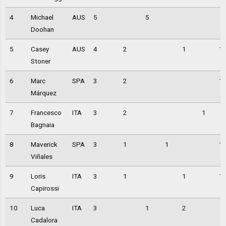
4
Michael
AUS
5
5
Doohan
5
Casey
AUS
4
2
1
1
Stoner
6
Marc
SPA
3
2
1
Márquez
7
Francesco
ITA
3
2
1
Bagnaia
8
Maverick
SPA
3
1
1
1
Viñales
9
Loris
ITA
3
1
1
1
Capirossi
10
Luca
ITA
3
1
2
Cadalora