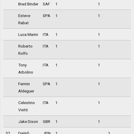
Brad Binder
SAF
1
1
Esteve
SPA
1
1
Rabat
Luca Marini
ITA
1
1
Roberto
ITA
1
1
Rolfo
Tony
ITA
1
1
Arbolino
Fermin
SPA
1
1
Aldeguer
Celestino
ITA
1
1
Vietti
Jake Dixon
GBR
1
1
32
Daijirō
JPN
1
1