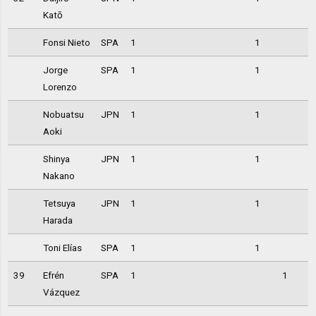
Katō
Fonsi Nieto
SPA
1
1
Jorge
SPA
1
1
Lorenzo
Nobuatsu
JPN
1
1
Aoki
Shinya
JPN
1
1
Nakano
Tetsuya
JPN
1
1
Harada
Toni Elías
SPA
1
1
39
Efrén
SPA
1
1
Vázquez