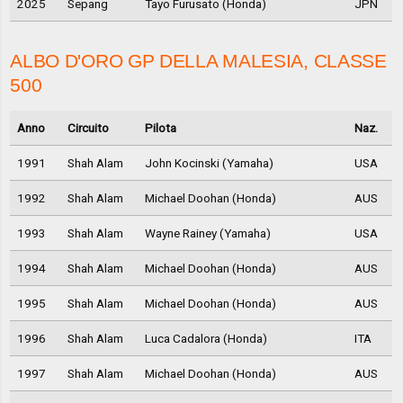
2025
Sepang
Tayo Furusato (Honda)
JPN
ALBO D'ORO GP DELLA MALESIA, CLASSE
500
Anno
Circuito
Pilota
Naz.
1991
Shah Alam
John Kocinski (Yamaha)
USA
1992
Shah Alam
Michael Doohan (Honda)
AUS
1993
Shah Alam
Wayne Rainey (Yamaha)
USA
1994
Shah Alam
Michael Doohan (Honda)
AUS
1995
Shah Alam
Michael Doohan (Honda)
AUS
1996
Shah Alam
Luca Cadalora (Honda)
ITA
1997
Shah Alam
Michael Doohan (Honda)
AUS