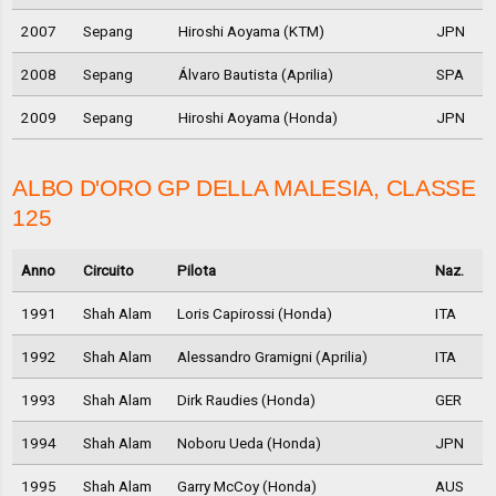
2007
Sepang
Hiroshi Aoyama (KTM)
JPN
2008
Sepang
Álvaro Bautista (Aprilia)
SPA
2009
Sepang
Hiroshi Aoyama (Honda)
JPN
ALBO D'ORO GP DELLA MALESIA, CLASSE
125
Anno
Circuito
Pilota
Naz.
1991
Shah Alam
Loris Capirossi (Honda)
ITA
1992
Shah Alam
Alessandro Gramigni (Aprilia)
ITA
1993
Shah Alam
Dirk Raudies (Honda)
GER
1994
Shah Alam
Noboru Ueda (Honda)
JPN
1995
Shah Alam
Garry McCoy (Honda)
AUS