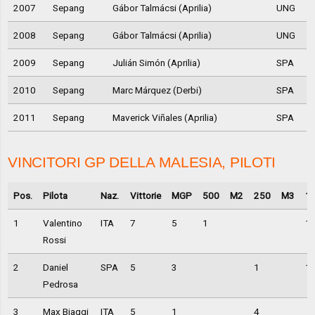
2007
Sepang
Gábor Talmácsi (Aprilia)
UNG
2008
Sepang
Gábor Talmácsi (Aprilia)
UNG
2009
Sepang
Julián Simón (Aprilia)
SPA
2010
Sepang
Marc Márquez (Derbi)
SPA
2011
Sepang
Maverick Viñales (Aprilia)
SPA
VINCITORI GP DELLA MALESIA, PILOTI
Pos.
Pilota
Naz.
Vittorie
MGP
500
M2
250
M3
1
1
Valentino
ITA
7
5
1
1
Rossi
2
Daniel
SPA
5
3
1
1
Pedrosa
3
Max Biaggi
ITA
5
1
4