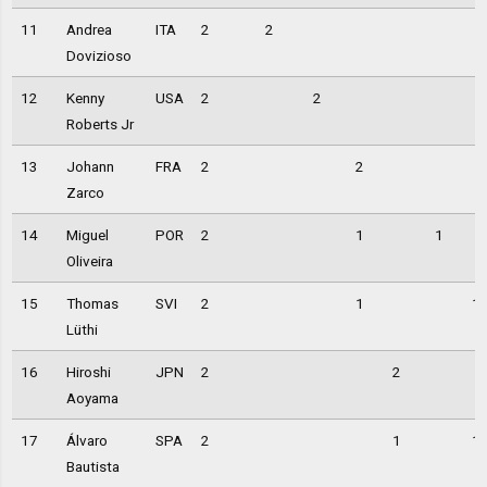
11
Andrea
ITA
2
2
Dovizioso
12
Kenny
USA
2
2
Roberts Jr
13
Johann
FRA
2
2
Zarco
14
Miguel
POR
2
1
1
Oliveira
15
Thomas
SVI
2
1
1
Lüthi
16
Hiroshi
JPN
2
2
Aoyama
17
Álvaro
SPA
2
1
1
Bautista