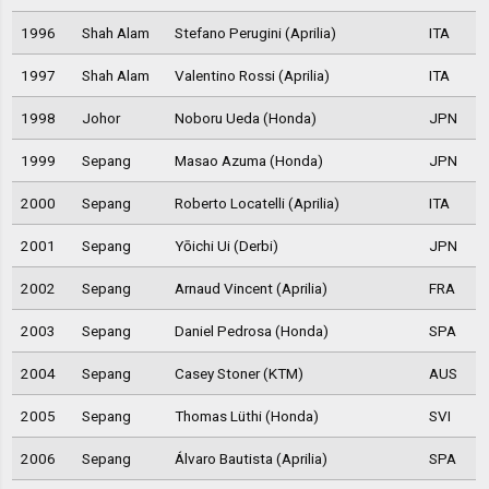
1996
Shah Alam
Stefano Perugini (Aprilia)
ITA
1997
Shah Alam
Valentino Rossi (Aprilia)
ITA
1998
Johor
Noboru Ueda (Honda)
JPN
1999
Sepang
Masao Azuma (Honda)
JPN
2000
Sepang
Roberto Locatelli (Aprilia)
ITA
2001
Sepang
Yōichi Ui (Derbi)
JPN
2002
Sepang
Arnaud Vincent (Aprilia)
FRA
2003
Sepang
Daniel Pedrosa (Honda)
SPA
2004
Sepang
Casey Stoner (KTM)
AUS
2005
Sepang
Thomas Lüthi (Honda)
SVI
2006
Sepang
Álvaro Bautista (Aprilia)
SPA