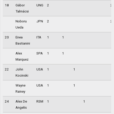
18
Gábor
UNG
2
2
Talmácsi
Noboru
JPN
2
2
Ueda
20
Enea
ITA
1
1
Bastianini
Alex
SPA
1
1
Marquez
22
John
USA
1
1
Kocinski
Wayne
USA
1
1
Rainey
24
Alex De
RSM
1
1
Angelis