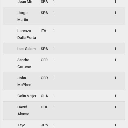
Joan Mir
SPA
1
1
Jorge
SPA
1
1
Martín
Lorenzo
ITA
1
1
Dalla Porta
Luis Salom
SPA
1
1
Sandro
GER
1
1
Cortese
John
GBR
1
1
McPhee
Colin Veijer
OLA
1
1
David
COL
1
1
Alonso
Tayo
JPN
1
1