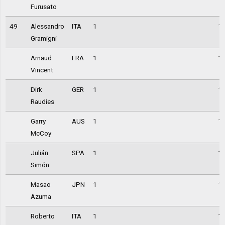
Furusato
49
Alessandro
ITA
1
1
Gramigni
Arnaud
FRA
1
1
Vincent
Dirk
GER
1
1
Raudies
Garry
AUS
1
1
McCoy
Julián
SPA
1
1
Simón
Masao
JPN
1
1
Azuma
Roberto
ITA
1
1