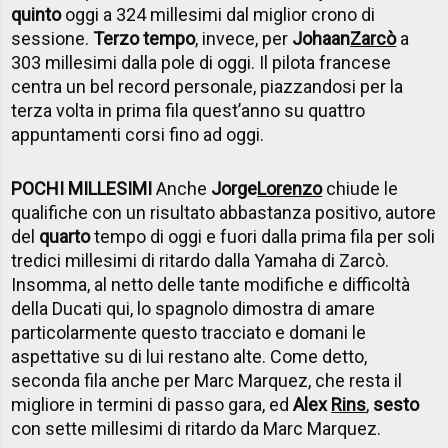
quinto
oggi a 324 millesimi dal miglior crono di
sessione.
Terzo tempo
, invece, per
Johaan
Zarcò
a
303 millesimi dalla pole di oggi. Il pilota francese
centra un bel record personale, piazzandosi per la
terza volta in prima fila quest’anno su quattro
appuntamenti corsi fino ad oggi.
POCHI MILLESIMI
Anche
Jorge
Lorenzo
chiude le
qualifiche con un risultato abbastanza positivo, autore
del
quarto
tempo di oggi e fuori dalla prima fila per soli
tredici millesimi di ritardo dalla Yamaha di Zarcò.
Insomma, al netto delle tante modifiche e difficoltà
della Ducati qui, lo spagnolo dimostra di amare
particolarmente questo tracciato e domani le
aspettative su di lui restano alte. Come detto,
seconda fila anche per Marc Marquez, che resta il
migliore in termini di passo gara, ed
Alex
Rins
,
sesto
con sette millesimi di ritardo da Marc Marquez.