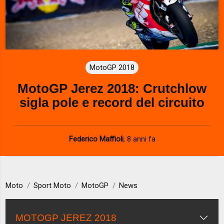
MotoGP 2018
MotoGP Jerez 2018: Crutchlow
sigla pole e record del circuito
Federico Maffioli
,
8 anni fa
Moto
Sport Moto
MotoGP
News
MOTOGP JEREZ 2018