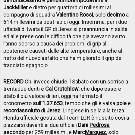
dell’undicesimo
e
penultimo
tempo
davanti
a
Jack
Miller
e dietro per quattordici millesimi al
compagno di squadra
Valentino
Rossi
, solo
decimo
a
614 millesimi da best lap di oggi. Insomma, per i due
ufficiali di Iwata il GP di Jerez si preannuncia in salita
ed alle prese con le difficoltà che già avevano avuto
l’anno scorso a causa dei problemi di grip al
posteriore causati dalle alte temperature, anche al
netto del nuovo asfalto che ha migliorato il grip del
tracciato spagnolo
RECORD
Chi invece chiude il Sabato con un sorriso a
trentadue denti è
Cal
Crutchlow
, che dopo essere
stato il più veloce di ieri, oggi ha fermato il
cronometro
sull’1.37.653
, tempo che gli è valsa
pole
e
record
assoluto
di
Jerez
. L’inglese in sella alla terza
Honda ufficiale gestita dal Team LCR è riuscito così a
piazzarsi davanti ai due ufficiali
Dani
Pedrosa
,
secondo
per 259 millesimi, e
Marc
Marquez
, solo