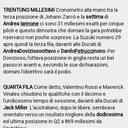
TRENTUNO MILLESIMI
Cronometro alla mano tra la
terza posizione di Johann Zarcò e la
settima
di
Andrea
Iannone
ci sono 31 millesimi esatti per cinque
piloti e questo dimostra che domani la gara potrebbe
riservarci non poche sorprese. La Suzuki numero 29
apre quindi la terza fila, davanti alle Ducati di
Andrea
Dovizioso
ottavo
e
Danilo
Petrucci
nono
. Per
Dovizioso, l’ottava posizione in griglia resta un bel
passo in avanti e, secondo le sue dichiarazioni,
domani l’obiettivo sarà il podio.
QUARTA FILA
Come detto, Valentino Rossi e Maverick
Vinales chiudono le qualifiche con il decimo e
l’undicesimo tempo di sessione, davanti alla Ducati di
Jack Miller
. L’australiano, dopo le libere, sembrava
orientato verso un risultato migliore della
dodicesima
ed ultima posizione in Q2 a 869 millesimi da