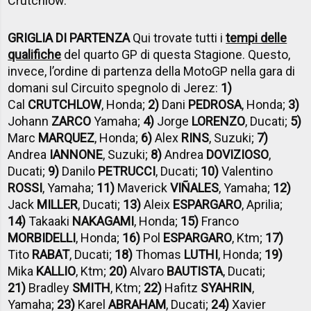
Crutchlow.
GRIGLIA DI PARTENZA
Qui trovate tutti i
tempi delle
qualifiche
del quarto GP di questa Stagione. Questo,
invece, l’ordine di partenza della MotoGP nella gara di
domani sul Circuito spegnolo di Jerez:
1)
Cal
CRUTCHLOW
, Honda;
2)
Dani
PEDROSA
, Honda;
3)
Johann
ZARCO
Yamaha;
4)
Jorge
LORENZO
, Ducati;
5)
Marc
MARQUEZ
, Honda;
6)
Alex
RINS
, Suzuki;
7)
Andrea
IANNONE
, Suzuki;
8)
Andrea
DOVIZIOSO
,
Ducati;
9)
Danilo
PETRUCCI
, Ducati;
10)
Valentino
ROSSI
, Yamaha;
11)
Maverick
VIÑALES
, Yamaha;
12)
Jack
MILLER
, Ducati;
13)
Aleix
ESPARGARO
, Aprilia;
14)
Takaaki
NAKAGAMI
, Honda;
15)
Franco
MORBIDELLI
, Honda;
16)
Pol
ESPARGARO
, Ktm;
17)
Tito
RABAT
, Ducati;
18)
Thomas
LUTHI
, Honda;
19)
Mika
KALLIO
, Ktm;
20)
Alvaro
BAUTISTA
, Ducati;
21)
Bradley
SMITH
, Ktm;
22)
Hafitz
SYAHRIN
,
Yamaha;
23)
Karel
ABRAHAM
, Ducati;
24)
Xavier