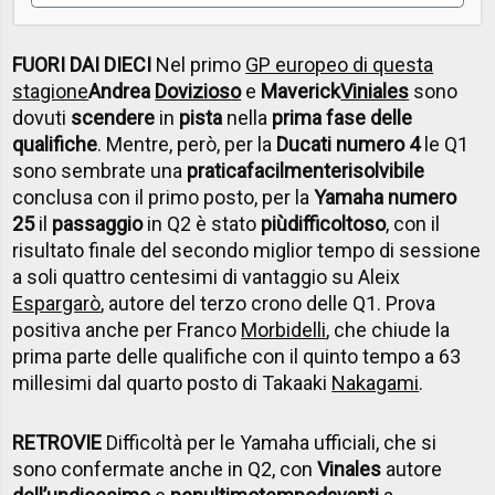
FUORI DAI DIECI
Nel primo
GP europeo di questa
stagione
Andrea
Dovizioso
e
Maverick
Viniales
sono
dovuti
scendere
in
pista
nella
prima fase delle
qualifiche
. Mentre, però, per la
Ducati numero 4
le Q1
sono sembrate una
pratica
facilmente
risolvibile
conclusa con il primo posto, per la
Yamaha numero
25
il
passaggio
in Q2 è stato
più
difficoltoso
, con il
risultato finale del secondo miglior tempo di sessione
a soli quattro centesimi di vantaggio su Aleix
Espargarò
, autore del terzo crono delle Q1. Prova
positiva anche per Franco
Morbidelli
, che chiude la
prima parte delle qualifiche con il quinto tempo a 63
millesimi dal quarto posto di Takaaki
Nakagami
.
RETROVIE
Difficoltà per le Yamaha ufficiali, che si
sono confermate anche in Q2, con
Vinales
autore