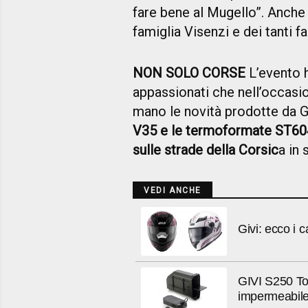
fare bene al Mugello”. Anche 
famiglia Visenzi e dei tanti f
NON SOLO CORSE
L’evento ha
appassionati che nell’occas
mano le novità prodotte da 
V35 e le termoformate ST60
sulle strade della Corsic
a in
VEDI ANCHE
Givi: ecco i
GIVI S250 Too
impermeabil