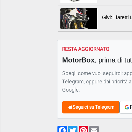
Givi: i farett
RESTA AGGIORNATO
MotorBox
, prima di tutt
Scegli come vuoi seguirci: ag
Telegram, oppure dai priorità a
Google.
Seguici su Telegram
F
Facebook
Twitter
Pinterest
Email