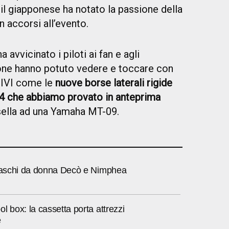
il giapponese ha notato la passione della
an accorsi all’evento.
 avvicinato i piloti ai fan e agli
ione hanno potuto vedere e toccare con
GIVI come le
nuove borse laterali rigide
4 che abbiamo provato in anteprima
 sella ad una Yamaha MT-09.
 caschi da donna Decò e Nimphea
l box: la cassetta porta attrezzi
e