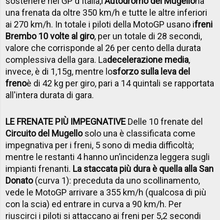
sostenere nel GP d'Italia,
l’
Autodromo del Mugello
ha
una frenata da oltre 350 km/h e tutte le altre inferiori
ai 270 km/h. In totale i piloti della MotoGP usano i
freni
Brembo 10 volte al giro
, per un totale di 28 secondi,
valore che corrisponde al 26 per cento della durata
complessiva della gara. La
decelerazione media
,
invece, è di 1,15g, mentre lo
sforzo sulla leva del
freno
è di 42 kg per giro, pari a 14 quintali se rapportata
all'intera durata di gara.
LE FRENATE PIÙ IMPEGNATIVE
Delle 10 frenate del
Circuito del Mugello
solo una è classificata come
impegnativa per i freni, 5 sono di media difficoltà;
mentre le restanti 4 hanno un’incidenza leggera sugli
impianti frenanti.
La staccata più dura è quella alla San
Donato
(curva 1): preceduta da uno scollinamento,
vede le MotoGP arrivare a 355 km/h (qualcosa di più
con la scia) ed entrare in curva a 90 km/h. Per
riuscirci i piloti si attaccano ai freni per 5,2 secondi