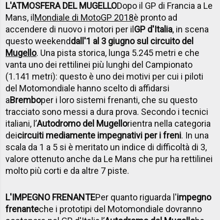
L'ATMOSFERA DEL MUGELLO
Dopo il GP di Francia a Le
Mans, il
Mondiale di MotoGP 2018
è pronto ad
accendere di nuovo i motori per il
GP d'Italia
, in scena
questo weekend
dall'1 al 3 giugno sul circuito del
Mugello
. Una pista storica, lunga 5.245 metri e che
vanta uno dei rettilinei più lunghi del Campionato
(1.141 metri): questo è uno dei motivi per cui i piloti
del Motomondiale hanno scelto di affidarsi
a
Brembo
per i loro sistemi frenanti, che su questo
tracciato sono messi a dura prova. Secondo i tecnici
italiani, l’
Autodromo del Mugello
rientra nella categoria
dei
circuiti mediamente impegnativi per i freni
. In una
scala da 1 a 5 si è meritato un indice di difficoltà di 3,
valore ottenuto anche da Le Mans che pur ha rettilinei
molto più corti e da altre 7 piste.
L'IMPEGNO FRENANTE
Per quanto riguarda l'
impegno
frenante
che i prototipi del Motomondiale dovranno