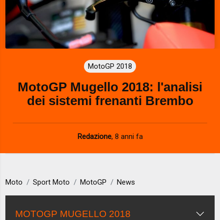
MotoGP 2018
MotoGP Mugello 2018: l'analisi
dei sistemi frenanti Brembo
Redazione
,
8 anni fa
Moto
Sport Moto
MotoGP
News
MOTOGP MUGELLO 2018