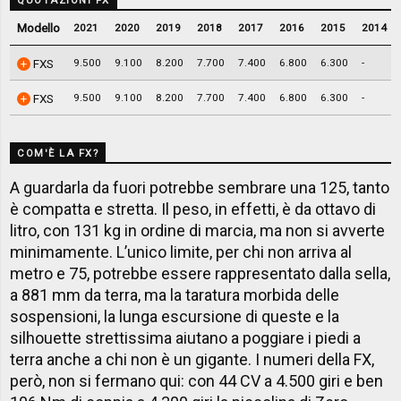
QUOTAZIONI FX
Modello
2021
2020
2019
2018
2017
2016
2015
2014
9.500
9.100
8.200
7.700
7.400
6.800
6.300
-
FXS
9.500
9.100
8.200
7.700
7.400
6.800
6.300
-
FXS
COM'È LA FX?
A guardarla da fuori potrebbe sembrare una 125, tanto
è compatta e stretta. Il peso, in effetti, è da ottavo di
litro, con 131 kg in ordine di marcia, ma non si avverte
minimamente. L’unico limite, per chi non arriva al
metro e 75, potrebbe essere rappresentato dalla sella,
a 881 mm da terra, ma la taratura morbida delle
sospensioni, la lunga escursione di queste e la
silhouette strettissima aiutano a poggiare i piedi a
terra anche a chi non è un gigante. I numeri della FX,
però, non si fermano qui: con 44 CV a 4.500 giri e ben