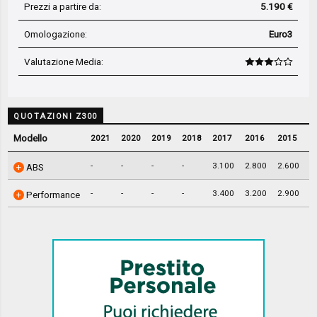
Prezzi a partire da:
5.190 €
Omologazione:
Euro3
Valutazione Media
:
QUOTAZIONI Z300
Modello
2021
2020
2019
2018
2017
2016
2015
2
-
-
-
-
3.100
2.800
2.600
-
ABS
-
-
-
-
3.400
3.200
2.900
-
Performance