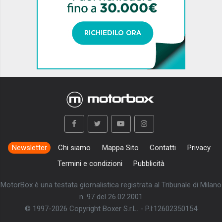
Newsletter
Chi siamo
Mappa Sito
Contatti
Privacy
Termini e condizioni
Pubblicità
MotorBox è una testata giornalistica registrata al Tribunale di Milano
n. 97 del 26.02.2001
© 1997-2026 Copyright Boxer S.r.L. - P.I:12602350154