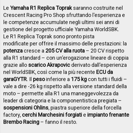
Le
Yamaha R1 Replica Toprak
saranno costruite nel
Crescent Racing Pro Shop sfruttando l'esperienza e
le competenze accumulate negli ultimi sei anni di
gestione del progetto ufficiale Yamaha WorldSBK.
Le R1 Replica Toprak sono pronto pista
modificate per offrire il massimo delle prestazioni: la
potenza
cresce a
205 CV alla ruota
– 20 CV rispetto
alla R1 standard – con un'erogazione lineare di coppia
grazie allo
scarico Akrapovic
derivato dall'esperienza
nel WorldSBK, così come la più recente
ECU da
gara
GYTR
. Il
peso
inferiore a
175 kg
con tutti i fluidi –
vale a dire -26 kg rispetto alla versione standard della
moto – permette alla R1 una maneggevolezza da
leader di categoria e la componentistica pregiata –
sospensioni Ohlins
, piastra superiore della forcella
factory,
cerchi Marchesini forgiati
e
impianto frenante
Brembo Racing
– fanno il resto.