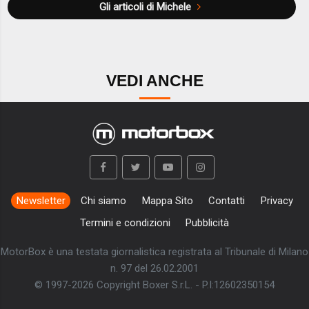
Gli articoli di Michele
VEDI ANCHE
Newsletter
Chi siamo
Mappa Sito
Contatti
Privacy
Termini e condizioni
Pubblicità
MotorBox è una testata giornalistica registrata al Tribunale di Milano
n. 97 del 26.02.2001
© 1997-2026 Copyright Boxer S.r.L. - P.I:12602350154