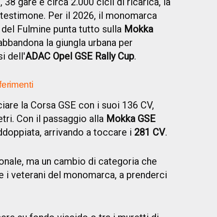
38 gare e circa 2.000 cicli di ricarica, la
 testimone. Per il 2026, il monomarca
 del Fulmine punta tutto sulla
Mokka
abbandona la giungla urbana per
i dell'
ADAC Opel GSE Rally Cup
.
ferimenti
ciare la Corsa GSE con i suoi 136 CV,
tri. Con il passaggio alla
Mokka GSE
addoppiata, arrivando a toccare i
281 CV
.
onale, ma un cambio di categoria che
che i veterani del monomarca, a prenderci