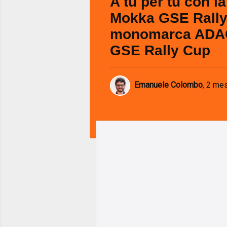
A tu per tu con l
Mokka GSE Rally
monomarca ADA
GSE Rally Cup
Emanuele Colombo
,
2 mes