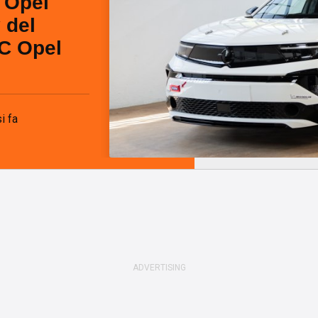
a Opel
 del
C Opel
i fa