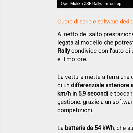
Opel Mokka GSE Rally, l'air scoop
Cuore di serie e software dedi
Al netto del salto prestazion
legata al modello che potres
Rally
condivide con l'auto di p
e il motore.
La vettura mette a terra una
di un
differenziale anteriore
km/h in 5,9 secondi
e toccand
gestione: grazie a un softwa
competizioni.
La
batteria da 54 kWh
, che s